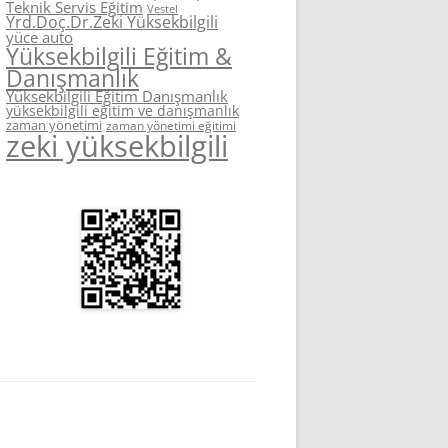
Teknik Servis Eğitim
Vestel
Yrd.Doç.Dr.Zeki Yüksekbilgili
yüce auto
Yüksekbilgili Eğitim &
Danışmanlık
Yüksekbilgili Eğitim Danışmanlık
yüksekbilgili eğitim ve danışmanlık
zaman yönetimi
zaman yönetimi eğitimi
zeki yüksekbilgili