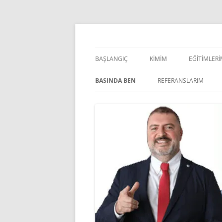
İçeriğe
atla
Pazarlama Danışmanı, Eğitmen ve Akademisye
Zeki Yüksekbilgili
BAŞLANGIÇ
KIMIM
EĞITIMLER
YÖNETSEL 
BASINDA BEN
REFERANSLARIM
KIŞISEL GE
INDOOR V