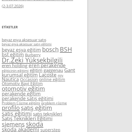
(2-3.07.2026)
ETIKETLER
beyaz eşya aksesuar satış
beyaz eşya aksesuar satış eğitimi
BSH
bosch
beyaz eşya eğitim
bst eğitim
Burberry
Dr.Zeki Yüksekbilgili
eren perakende
eren holding
Gant
eğitim
gaggenau
eğiticinin eğitimi
Lacoste
kurumsal eğitim
miy
Nautica
Occasion
online eğitim
Otomotiv Bayi Eğitim
otomotiv eğitim
perakende eğitim
perakende satış eğitimi
Problem Çözme eğitimi
problem çözme
profilo
satış eğitim
satış eğitimi
satış teknikleri
Satış Teknikleri Eğitimi
skoda
siemens
skoda akademi
superstep