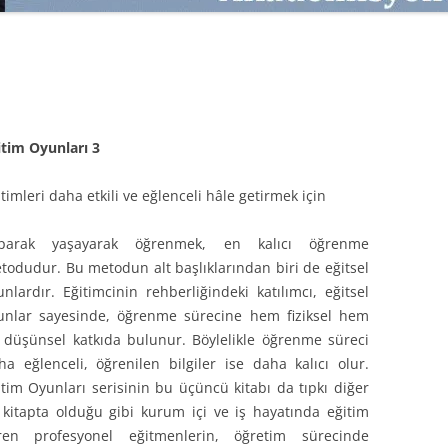
SATMAK
TEB KOBI TV
TÜKETICI DAVRANIŞLARI
SATIŞ – PAZARLAMA ÖYKÜLERI
INTERDISCIPLINARY REFLECTIONS
OF DIGITAL TRANSFORMATION
PERAKENDE METRIKLERI
itim Oyunları 3
HIZLI MODA TÜKETICILERININ
itimleri daha etkili ve eğlenceli hâle getirmek için
MAĞAZA ATMOSFERINE
VERDIKLERI ÖNEM
parak yaşayarak öğrenmek, en kalıcı öğrenme
todudur. Bu metodun alt başlıklarından biri de eğitsel
PAZARLAMADA YENI USTALIK
unlardır. Eğitimcinin rehberliğindeki katılımcı, eğitsel
PAZARLAMA TEMELLERI
unlar sayesinde, öğrenme sürecine hem fiziksel hem
 düşünsel katkıda bulunur. Böylelikle öğrenme süreci
PAZARLAMA MUCIZE DEĞILDIR
ha eğlenceli, öğrenilen bilgiler ise daha kalıcı olur.
itim Oyunları serisinin bu üçüncü kitabı da tıpkı diğer
PAZARLAMA CANAVARI
i kitapta olduğu gibi kurum içi ve iş hayatında eğitim
ren profesyonel eğitmenlerin, öğretim sürecinde