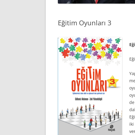
Eğitim Oyunları 3
Eğ
Eğ
Ya
me
oy
oy
de
da
Eğ
ik
ve