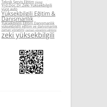
Teknik Servis Eğitim
Vestel
Yrd.Doç.Dr.Zeki Yüksekbilgili
yüce auto
Yüksekbilgili Eğitim &
Danışmanlık
Yüksekbilgili Eğitim Danışmanlık
yüksekbilgili eğitim ve danışmanlık
zaman yönetimi
zaman yönetimi eğitimi
zeki yüksekbilgili