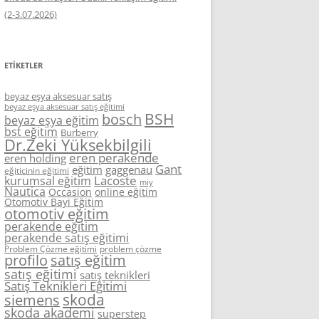
(2-3.07.2026)
ETIKETLER
beyaz eşya aksesuar satış
beyaz eşya aksesuar satış eğitimi
BSH
bosch
beyaz eşya eğitim
bst eğitim
Burberry
Dr.Zeki Yüksekbilgili
eren perakende
eren holding
Gant
eğitim
gaggenau
eğiticinin eğitimi
Lacoste
kurumsal eğitim
miy
Nautica
Occasion
online eğitim
Otomotiv Bayi Eğitim
otomotiv eğitim
perakende eğitim
perakende satış eğitimi
Problem Çözme eğitimi
problem çözme
profilo
satış eğitim
satış eğitimi
satış teknikleri
Satış Teknikleri Eğitimi
skoda
siemens
skoda akademi
superstep