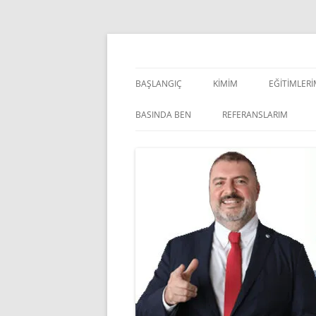
İçeriğe
atla
Pazarlama Danışmanı, Eğitmen ve Akademisye
Zeki Yüksekbilgili
BAŞLANGIÇ
KIMIM
EĞITIMLER
YÖNETSEL 
BASINDA BEN
REFERANSLARIM
KIŞISEL GE
INDOOR V