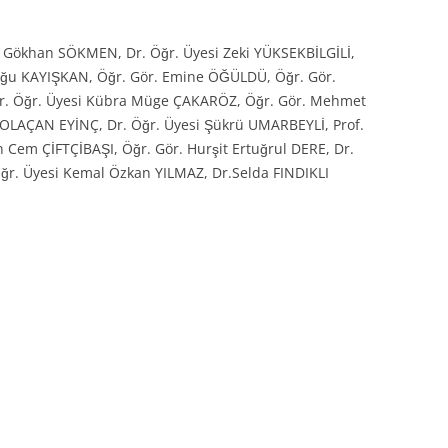
t Gökhan SÖKMEN, Dr. Öğr. Üyesi Zeki YÜKSEKBİLGİLİ,
Doğu KAYIŞKAN, Öğr. Gör. Emine ÖĞÜLDÜ, Öğr. Gör.
Dr. Öğr. Üyesi Kübra Müge ÇAKARÖZ, Öğr. Gör. Mehmet
 YOLAÇAN EYİNÇ, Dr. Öğr. Üyesi Şükrü UMARBEYLİ, Prof.
 Cem ÇİFTÇİBAŞI, Öğr. Gör. Hurşit Ertuğrul DERE, Dr.
Öğr. Üyesi Kemal Özkan YILMAZ, Dr.Selda FINDIKLI