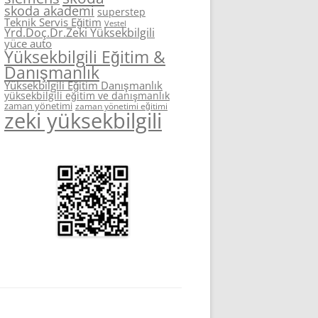
skoda akademi
superstep
Teknik Servis Eğitim
Vestel
Yrd.Doç.Dr.Zeki Yüksekbilgili
yüce auto
Yüksekbilgili Eğitim &
Danışmanlık
Yüksekbilgili Eğitim Danışmanlık
yüksekbilgili eğitim ve danışmanlık
zaman yönetimi
zaman yönetimi eğitimi
zeki yüksekbilgili