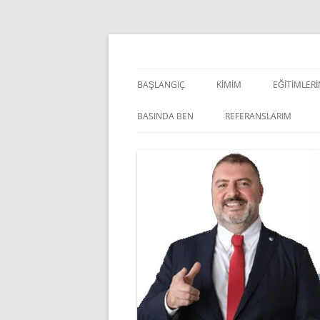
İçeriğe
atla
Pazarlama Danışmanı, Eğitmen ve Akademisye
Zeki Yüksekbilgili
BAŞLANGIÇ
KIMIM
EĞITIMLER
YÖNETSEL 
BASINDA BEN
REFERANSLARIM
KIŞISEL G
INDOOR V