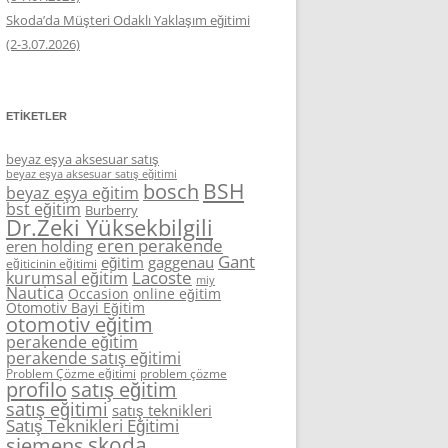
Skoda’da Müşteri Odaklı Yaklaşım eğitimi
(2-3.07.2026)
ETIKETLER
beyaz eşya aksesuar satış
beyaz eşya aksesuar satış eğitimi
BSH
bosch
beyaz eşya eğitim
bst eğitim
Burberry
Dr.Zeki Yüksekbilgili
eren perakende
eren holding
Gant
eğitim
gaggenau
eğiticinin eğitimi
Lacoste
kurumsal eğitim
miy
Nautica
Occasion
online eğitim
Otomotiv Bayi Eğitim
otomotiv eğitim
perakende eğitim
perakende satış eğitimi
Problem Çözme eğitimi
problem çözme
profilo
satış eğitim
satış eğitimi
satış teknikleri
Satış Teknikleri Eğitimi
skoda
siemens