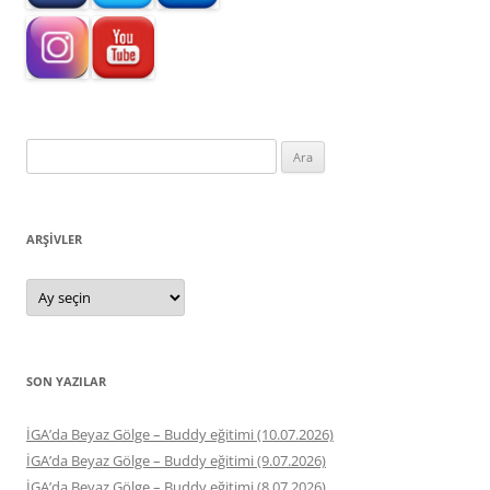
Arama:
ARŞIVLER
Arşivler
SON YAZILAR
İGA’da Beyaz Gölge – Buddy eğitimi (10.07.2026)
İGA’da Beyaz Gölge – Buddy eğitimi (9.07.2026)
İGA’da Beyaz Gölge – Buddy eğitimi (8.07.2026)