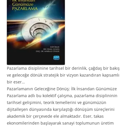
Pazarlama disiplinine tarihsel bir derinlik, çağdaş bir bakış
ve geleceğe dönük stratejik bir vizyon kazandıran kapsamlı
bir eser…
Pazarlamanın Geleceğine Dönüş: İlk İnsandan Günümüze
Pazarlama adlı bu kolektif çalışma, pazarlama disiplininin
tarihsel gelişimini, teorik temellerini ve günümüzün
dijitalleşen dünyasında karşılaştığı dönüşüm süreçlerini
akademik bir çerçevede ele almaktadır. Eser, takas
ekonomilerinden başlayarak sanayi toplumunun üretim