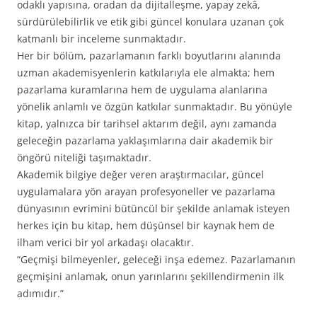
odaklı yapısına, oradan da dijitalleşme, yapay zekâ,
sürdürülebilirlik ve etik gibi güncel konulara uzanan çok
katmanlı bir inceleme sunmaktadır.
Her bir bölüm, pazarlamanın farklı boyutlarını alanında
uzman akademisyenlerin katkılarıyla ele almakta; hem
pazarlama kuramlarına hem de uygulama alanlarına
yönelik anlamlı ve özgün katkılar sunmaktadır. Bu yönüyle
kitap, yalnızca bir tarihsel aktarım değil, aynı zamanda
geleceğin pazarlama yaklaşımlarına dair akademik bir
öngörü niteliği taşımaktadır.
Akademik bilgiye değer veren araştırmacılar, güncel
uygulamalara yön arayan profesyoneller ve pazarlama
dünyasının evrimini bütüncül bir şekilde anlamak isteyen
herkes için bu kitap, hem düşünsel bir kaynak hem de
ilham verici bir yol arkadaşı olacaktır.
“Geçmişi bilmeyenler, geleceği inşa edemez. Pazarlamanın
geçmişini anlamak, onun yarınlarını şekillendirmenin ilk
adımıdır.”