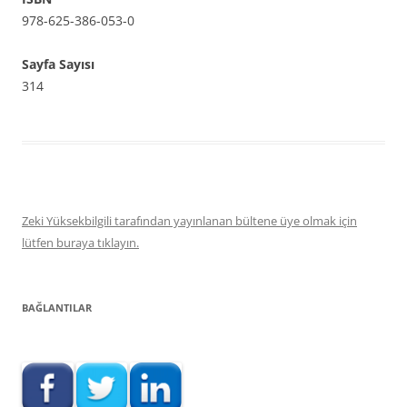
978-625-386-053-0
Sayfa Sayısı
314
Zeki Yüksekbilgili tarafından yayınlanan bültene üye olmak için
lütfen buraya tıklayın.
BAĞLANTILAR