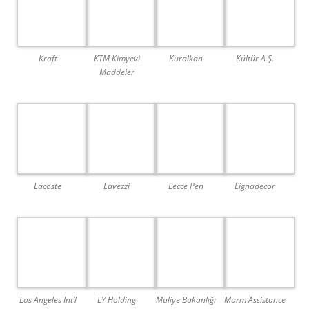
Kraft
KTM Kimyevi
Kuralkan
Kültür A.Ş.
Maddeler
Lacoste
Lavezzi
Lecce Pen
Lignadecor
Los Angeles Int’l
LY Holding
Maliye Bakanlığı
Marm Assistance