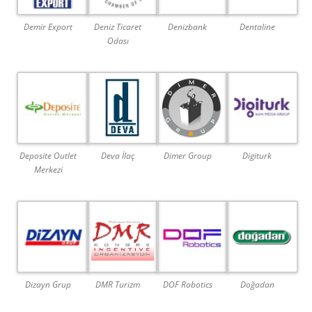
Demir Export
Deniz Ticaret
Denizbank
Dentaline
Odası
Deposite Outlet
Deva İlaç
Dimer Group
Digiturk
Merkezi
Dizayn Grup
DMR Turizm
DOF Robotics
Doğadan