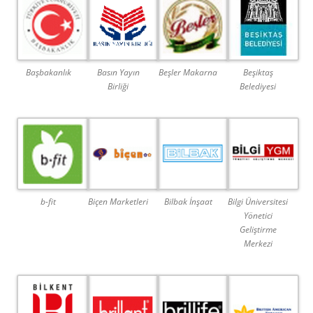
Başbakanlık
Basın Yayın
Beşler Makarna
Beşiktaş
Birliği
Belediyesi
b-fit
Biçen Marketleri
Bilbak İnşaat
Bilgi Üniversitesi
Yönetici
Geliştirme
Merkezi