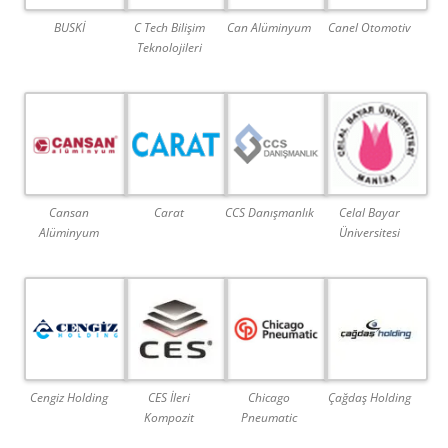
BUSKİ
C Tech Bilişim
Can Alüminyum
Canel Otomotiv
Teknolojileri
Cansan
Carat
CCS Danışmanlık
Celal Bayar
Alüminyum
Üniversitesi
Cengiz Holding
CES İleri
Chicago
Çağdaş Holding
Kompozit
Pneumatic