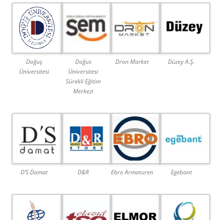
Doğuş
Doğus
Dron Market
Düzey A.Ş.
Üniversitesi
Üniversitesi
Sürekli Eğitim
Merkezi
D’S Damat
D&R
Ebro Armaturen
Egebant