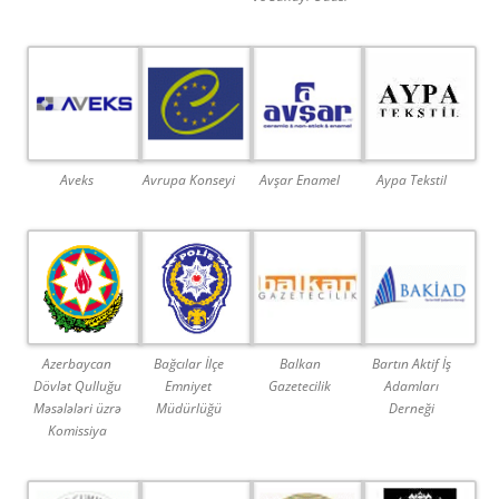
Aveks
Avrupa Konseyi
Avşar Enamel
Aypa Tekstil
Azerbaycan
Bağcılar İlçe
Balkan
Bartın Aktif İş
Dövlət Qulluğu
Emniyet
Gazetecilik
Adamları
Məsələləri üzrə
Müdürlüğü
Derneği
Komissiya