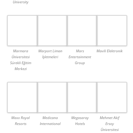
University
Marmara
Marport Liman
Mars
Mavili Elektronik
Üniversitesi
İşletmeleri
Entertainment
Sürekli Eğitim
Group
Merkezi
Maxx Royal
Medicana
Megasaray
Mehmet Akif
Resorts
International
Hotels
Ersoy
Üniversitesi