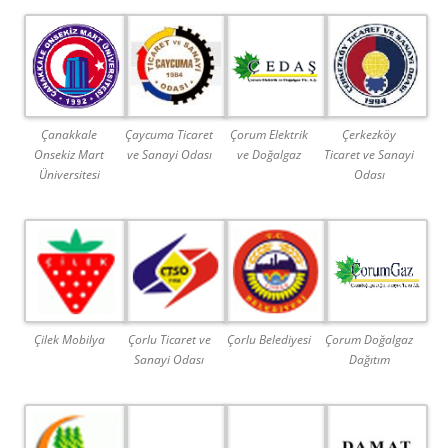
Çanakkale
Çaycuma Ticaret
Çorum Elektrik
Çerkezköy
Onsekiz Mart
ve Sanayi Odası
ve Doğalgaz
Ticaret ve Sanayi
Üniversitesi
Odası
Çilek Mobilya
Çorlu Ticaret ve
Çorlu Belediyesi
Çorum Doğalgaz
Sanayi Odası
Dağıtım