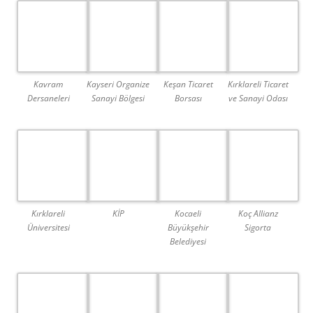
Kırklareli Ticaret
Kavram
Kayseri Organize
Keşan Ticaret
ve Sanayi Odası
Dersaneleri
Sanayi Bölgesi
Borsası
Kırklareli
KİP
Kocaeli
Koç Allianz
Üniversitesi
Büyükşehir
Sigorta
Belediyesi