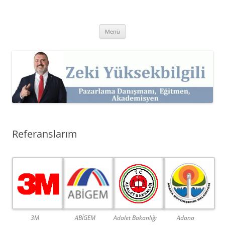
İçeriğe
atla
Zeki Yüksekbilgili
Pazarlama Danışmanı, Eğitmen ve Akademisyen Zeki Yüksekbilgili'nin
Kişisel Web Sitesi.
Menü
Referanslarım
3M
ABİGEM
Adalet Bakanlığı
Adana