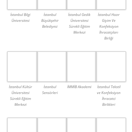
İstanbul Bilgi
İstanbul
İstanbul Gedik
İstanbul Hazır
Üniversitesi
Büyükşehir
Üniversitesi
Giyim Ve
Belediyesi
Sürekli Eğitim
Konfeksiyon
Merkezi
İhracatçıları
Birliği
İstanbul Kültür
İstanbul
İMMİB Akademi
İstanbul Tekstil
Üniversitesi
Sensörleri
ve Konfeksiyon
Sürekli Eğitim
İhracatci
Merkezi
Birlikleri