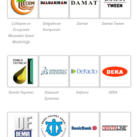
Çölleşme ve
Dalgakıran
Damat
Damat Tween
Erozyonla
Kompresör
Mücadele Genel
Müdürlüğü
Damla Yayınevi
Dassault
Defacto
DEKA
Systemes