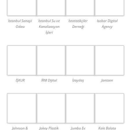
İstanbul Sanayi
İstanbul Su ve
İstatistikçiler
Isobar Digital
Odası
Kanalizasyon
Derneği
Agency
İşleri
İŞKUR
İRM Dijital
İzaydaş
Janssen
Johnson &
Jokey Plastik
Jumbo Ev
Kale Balata