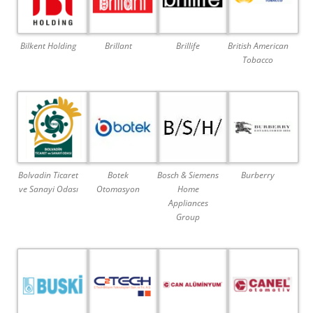
Bilkent Holding
Brillant
Brillife
British American
Tobacco
Bolvadin Ticaret
Botek
Bosch & Siemens
Burberry
ve Sanayi Odası
Otomasyon
Home
Appliances
Group