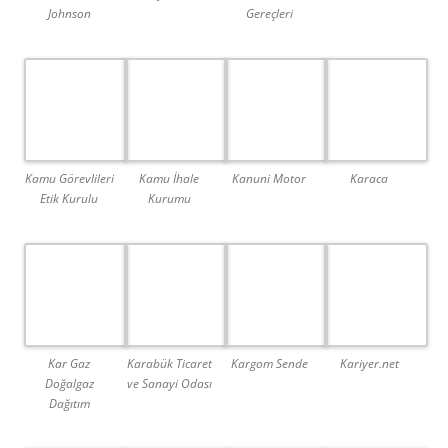
Johnson
Gereçleri
Kamu Görevlileri
Kamu İhale
Kanuni Motor
Karaca
Etik Kurulu
Kurumu
Kar Gaz
Karabük Ticaret
Kargom Sende
Kariyer.net
Doğalgaz
ve Sanayi Odası
Dağıtım