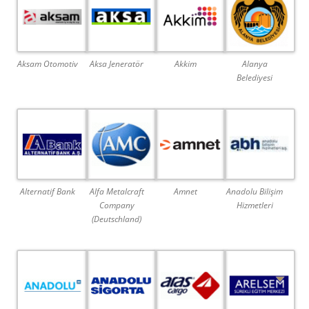
Aksam Otomotiv
Aksa Jeneratör
Akkim
Alanya
Belediyesi
Alternatif Bank
Alfa Metalcraft
Amnet
Anadolu Bilişim
Company
Hizmetleri
(Deutschland)