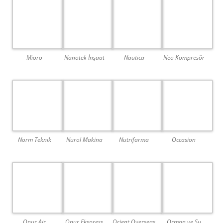
Mioro
Nanotek İnşaat
Nautica
Neo Kompresör
Norm Teknik
Nurol Makina
Nutrifarma
Occasion
Onur Air
Onur Ekspress
Orient Overseas
Orman ve Su