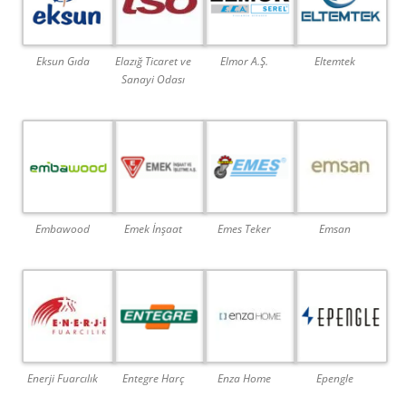
Eksun Gıda
Elazığ Ticaret ve
Elmor A.Ş.
Eltemtek
Sanayi Odası
Embawood
Emek İnşaat
Emes Teker
Emsan
Enerji Fuarcılık
Entegre Harç
Enza Home
Epengle