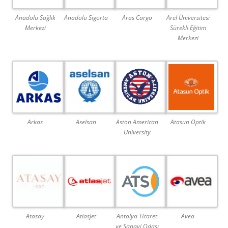
Anadolu Sağlık
Anadolu Sigorta
Aras Cargo
Arel Üniversitesi
Merkezi
Sürekli Eğitim
Merkezi
Arkas
Aselsan
Aston American
Atasun Optik
University
Atasay
Atlasjet
Antalya Ticaret
Avea
ve Sanayi Odası