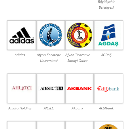
Büyükşehir
Belediyesi
Adidas
Afyon Kocatepe
Afyon Ticaret ve
AGDAŞ
Üniversitesi
Sanayi Odası
Ahlatcı Holding
AIESEC
Akbank
Aktifbank