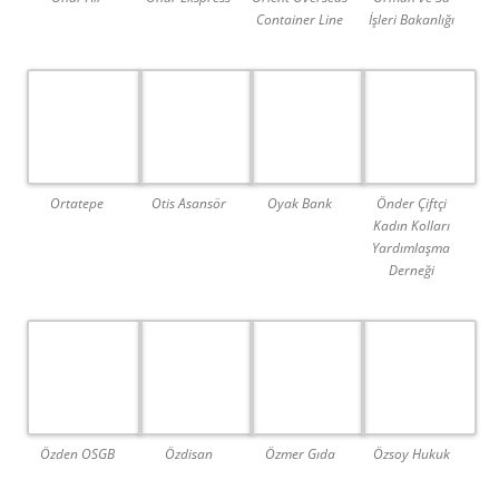
Container Line
İşleri Bakanlığı
Ortatepe
Otis Asansör
Oyak Bank
Önder Çiftçi
Kadın Kolları
Yardımlaşma
Derneği
Özden OSGB
Özdisan
Özmer Gıda
Özsoy Hukuk