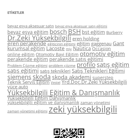
ETIKETLER
beyaz eşya aksesuar satış
beyaz eşya aksesuar satış eğitimi
BSH
bosch
beyaz eşya eğitim
bst eğitim
Burberry
Dr.Zeki Yüksekbilgili
eren holding
eren perakende
Gant
eğitim
gaggenau
eğiticinin eğitimi
Lacoste
kurumsal eğitim
Nautica
Occasion
miy
otomotiv eğitim
online eğitim
Otomotiv Bayi Eğitim
perakende eğitim
perakende satış eğitimi
profilo
satış eğitim
Problem Çözme eğitimi
problem çözme
satış eğitimi
Satış Teknikleri Eğitimi
satış teknikleri
skoda
siemens
skoda akademi
superstep
Yrd.Doç.Dr.Zeki Yüksekbilgili
Teknik Servis Eğitim
Vestel
yüce auto
Yüksekbilgili Eğitim & Danışmanlık
Yüksekbilgili Eğitim Danışmanlık
yüksekbilgili eğitim ve danışmanlık
zaman yönetimi
zeki yüksekbilgili
zaman yönetimi eğitimi