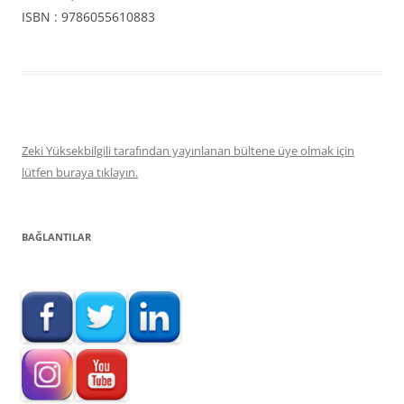
ISBN : 9786055610883
Zeki Yüksekbilgili tarafından yayınlanan bültene üye olmak için
lütfen buraya tıklayın.
BAĞLANTILAR