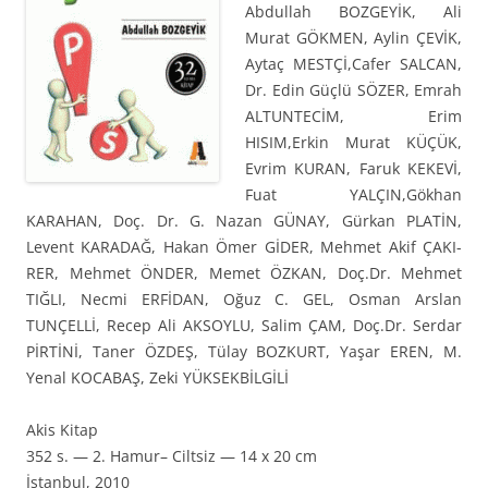
Abdullah BOZGEYİK, Ali
Murat GÖKMEN, Aylin ÇEVİK,
Aytaç MESTÇİ,Cafer SALCAN,
Dr. Edin Güçlü SÖZER, Emrah
ALTUNTECİM, Erim
HISIM,Erkin Murat KÜÇÜK,
Evrim KURAN, Faruk KEKEVİ,
Fuat YALÇIN,Gökhan
KARAHAN, Doç. Dr. G. Nazan GÜNAY, Gürkan PLATİN,
Levent KARADAĞ, Hakan Ömer GİDER, Meh­met Akif ÇA­KI­
RER, Mehmet ÖNDER, Memet ÖZKAN, Doç.Dr. Mehmet
TIĞLI, Necmi ERFİDAN, Oğuz C. GEL, Osman Arslan
TUNÇELLİ, Recep Ali AKSOYLU, Salim ÇAM, Doç.Dr. Serdar
PİRTİNİ, Taner ÖZDEŞ, Tülay BOZKURT, Yaşar EREN, M.
Yenal KOCABAŞ, Zeki YÜKSEKBİLGİLİ
Akis Kitap
352 s. — 2. Hamur– Ciltsiz — 14 x 20 cm
İstanbul, 2010