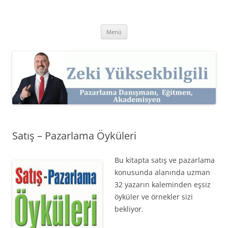
İçeriğe
atla
Zeki Yüksekbilgili
Pazarlama Danışmanı, Eğitmen ve Akademisyen Zeki Yüksekbilgili'nin
Kişisel Web Sitesi.
Menü
Satış – Pazarlama Öyküleri
Bu kitapta satış ve pazarlama
konusunda alanında uzman
32 yazarın kaleminden eşsiz
öyküler ve örnekler sizi
bekliyor.