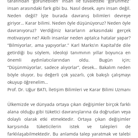
tarafından “görünebilen” insan ile tuvaletteki “görünmez”
insan arasındaki fark gibi bu. Nasıl desek, aynı insan değil.
Neden değil? İşte burada davranış bilimleri devreye
giriyor… Karar bilimi. Neden öyle düşünüyoruz? Neden öyle
davranıyoruz? Verdiğiniz kararların arkasındaki gerçek
motivasyon ne? Akıllı insanlar neden aptalca hatalar yapar?
“Bilmiyorlar, ama yapıyorlar.” Karl Marks’ın Kapital’de dile
getirdiği bu söylem, ideoloji tanımının yıllar boyunca en
önemli aydınlatıcılarından oldu. Bugün için;
“Düşünmüyorlar, sadece alıyorlar”, desek… Bakalım neden
böyle oluyor, bu değerli çok yazarlı, çok bakışlı çalışmayı
okuyup öğrenelim…
Prof. Dr. Uğur BATI, İletişim Bilimleri ve Karar Bilimi Uzmanı
Ülkemizde ve dünyada ortaya çıkan değişimler birçok farklı
alana olduğu gibi tüketici davranışlarına da doğrudan veya
dolaylı olarak etki etmektedir. Ortaya çıkan değişimler
karşısında tüketicilerin istek ve talepleri de
farklılaşabilmektedir. Bu anlamda talep yaratmak ve talebi