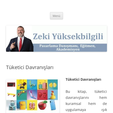
İçeriğe
atla
Zeki Yüksekbilgili
Pazarlama Danışmanı, Eğitmen ve Akademisyen Zeki Yüksekbilgili'nin
Kişisel Web Sitesi.
Menü
Tüketici Davranışları
Tüketici Davranışları
Bu kitap, tüketici
davranışlarını hem
kuramsal hem de
uygulamaya ışık