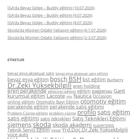
İGA’da Beyaz Gölge – Buddy eğitimi (10.07.2026)
İGA’da Beyaz Gölge – Buddy eğitimi (9.07.2026)
İGA’da Beyaz Gölge – Buddy eğitimi (8.07.2026)
Skoda’da Müşteri Odaklı Yaklaşım eğitimi (6-7.07.2026)
Skoda’da Müşteri Odaklı Yaklaşım eğitimi (2-3.07.2026)
ETIKETLER
beyaz eşya aksesuar satış
beyaz eşya aksesuar satış eğitimi
BSH
bosch
beyaz eşya eğitim
bst eğitim
Burberry
Dr.Zeki Yüksekbilgili
eren holding
eren perakende
Gant
eğitim
gaggenau
eğiticinin eğitimi
Lacoste
kurumsal eğitim
Nautica
Occasion
miy
otomotiv eğitim
online eğitim
Otomotiv Bayi Eğitim
perakende eğitim
perakende satış eğitimi
profilo
satış eğitim
Problem Çözme eğitimi
problem çözme
satış eğitimi
Satış Teknikleri Eğitimi
satış teknikleri
skoda
siemens
skoda akademi
superstep
Yrd.Doç.Dr.Zeki Yüksekbilgili
Teknik Servis Eğitim
Vestel
yüce auto