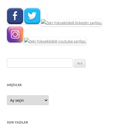
Arama:
ARŞIVLER
Arşivler
SON YAZILAR