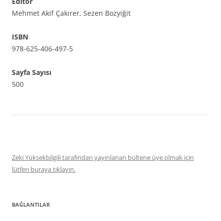
Editör
Mehmet Akif Çakırer, Sezen Bozyiğit
ISBN
978-625-406-497-5
Sayfa Sayısı
500
Zeki Yüksekbilgili tarafından yayınlanan bültene üye olmak için
lütfen buraya tıklayın.
BAĞLANTILAR