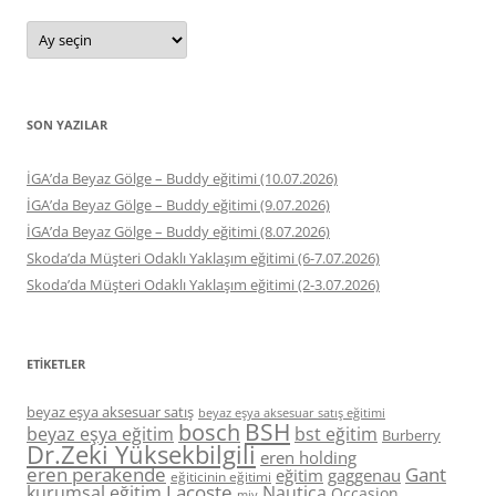
Arşivler
SON YAZILAR
İGA’da Beyaz Gölge – Buddy eğitimi (10.07.2026)
İGA’da Beyaz Gölge – Buddy eğitimi (9.07.2026)
İGA’da Beyaz Gölge – Buddy eğitimi (8.07.2026)
Skoda’da Müşteri Odaklı Yaklaşım eğitimi (6-7.07.2026)
Skoda’da Müşteri Odaklı Yaklaşım eğitimi (2-3.07.2026)
ETIKETLER
beyaz eşya aksesuar satış
beyaz eşya aksesuar satış eğitimi
BSH
bosch
beyaz eşya eğitim
bst eğitim
Burberry
Dr.Zeki Yüksekbilgili
eren holding
eren perakende
Gant
eğitim
gaggenau
eğiticinin eğitimi
Lacoste
kurumsal eğitim
Nautica
Occasion
miy