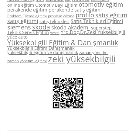
otomotiv eğitim
online eğitim
Otomotiv Bayi Eğitim
perakende eğitim
perakende satış eğitimi
profilo
satış eğitim
Problem Çözme eğitimi
problem çözme
satış eğitimi
Satış Teknikleri Eğitimi
satış teknikleri
skoda
siemens
skoda akademi
superstep
Yrd.Doç.Dr.Zeki Yüksekbilgili
Teknik Servis Eğitim
Vestel
yüce auto
Yüksekbilgili Eğitim & Danışmanlık
Yüksekbilgili Eğitim Danışmanlık
yüksekbilgili eğitim ve danışmanlık
zaman yönetimi
zeki yüksekbilgili
zaman yönetimi eğitimi