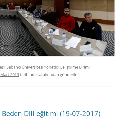
esi
,
Sabancı Üniversitesi Yönetici Geliştirme Birimi
,
 Mart 2019
tarihinde
tarafınadan gönderildi.
e Beden Dili eğitimi (19-07-2017)