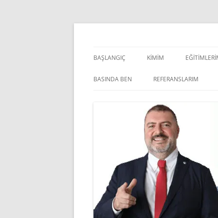
İçeriğe
atla
Pazarlama Danışmanı, Eğitmen ve Akademisye
Zeki Yüksekbilgili
BAŞLANGIÇ
KIMIM
EĞITIMLER
YÖNETSEL 
BASINDA BEN
REFERANSLARIM
KIŞISEL GE
INDOOR V