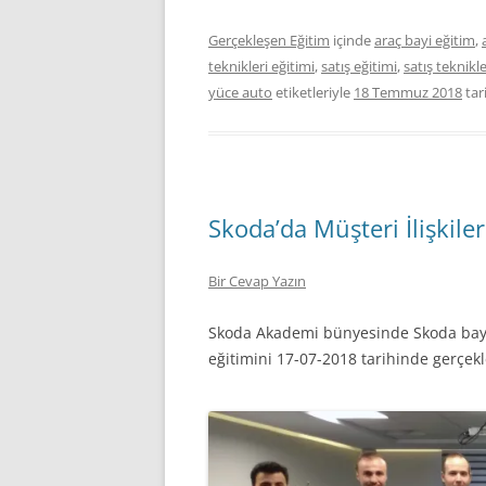
Gerçekleşen Eğitim
içinde
araç bayi eğitim
,
teknikleri eğitimi
,
satış eğitimi
,
satış teknikle
yüce auto
etiketleriyle
18 Temmuz 2018
tar
Skoda’da Müşteri İlişkile
Bir Cevap Yazın
Skoda Akademi bünyesinde Skoda bayi s
eğitimini 17-07-2018 tarihinde gerçekl