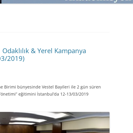
SATMAK
TEB KOBI TV
TÜKETICI DAVRANIŞLARI
SATIŞ – PAZARLAMA ÖYKÜLERI
INTERDISCIPLINARY REFLECTIONS
OF DIGITAL TRANSFORMATION
PERAKENDE METRIKLERI
ri Odaklılık & Yerel Kampanya
HIZLI MODA TÜKETICILERININ
03/2019)
MAĞAZA ATMOSFERINE
VERDIKLERI ÖNEM
PAZARLAMADA YENI USTALIK
me Birimi bünyesinde Vestel Bayileri ile 2 gün süren
PAZARLAMA TEMELLERI
önetimi” eğitimini İstanbul’da 12-13/03/2019
PAZARLAMA MUCIZE DEĞILDIR
PAZARLAMA CANAVARI