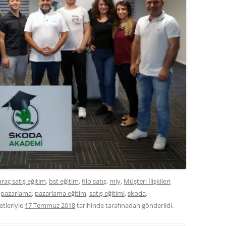
araç satış eğitim
,
bst eğitim
,
filo satış
,
miy
,
Müşteri İlişkileri
,
pazarlama
,
pazarlama eğitim
,
satış eğitimi
,
skoda
,
etleriyle
17 Temmuz 2018
tarihinde
tarafınadan gönderildi.