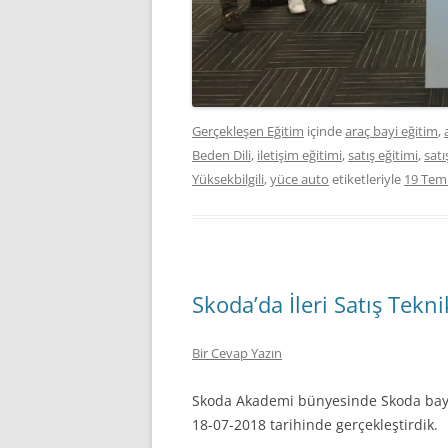
Gerçekleşen Eğitim
içinde
araç bayi eğitim
,
Beden Dili
,
iletişim eğitimi
,
satış eğitimi
,
satı
Yüksekbilgili
,
yüce auto
etiketleriyle
19 Tem
Skoda’da İleri Satış Tekni
Bir Cevap Yazın
Skoda Akademi bünyesinde Skoda bayi sa
18-07-2018 tarihinde gerçekleştirdik.