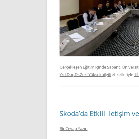
Gerçekleşen Eğitim
içinde
Sabancı Üniversit
Yrd.Doç.Dr.Zeki Yüksekbilgili
etiketleriyle
14
Skoda’da Etkili İletişim v
Bir Cevap Yazın