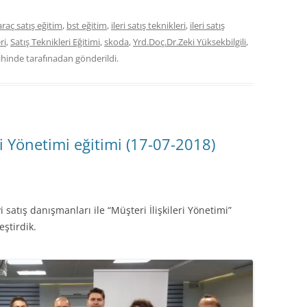
araç satış eğitim
,
bst eğitim
,
ileri satış teknikleri
,
ileri satış
ri
,
Satış Teknikleri Eğitimi
,
skoda
,
Yrd.Doç.Dr.Zeki Yüksekbilgili
,
ihinde
tarafınadan gönderildi.
ri Yönetimi eğitimi (17-07-2018)
atış danışmanları ile “Müşteri İlişkileri Yönetimi”
eştirdik.