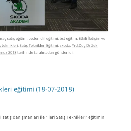
araç satış eğitim
,
beden dili eğitimi
,
bst eğitim
,
Etkili İletişim ve
ş teknikleri
,
Satış Teknikleri Eğitimi
,
skoda
,
Yrd.Doç.Dr.Zeki
muz 2018
tarihinde
tarafınadan gönderildi.
kleri eğitimi (18-07-2018)
tış danışmanları ile “İleri Satış Teknikleri” eğitimini