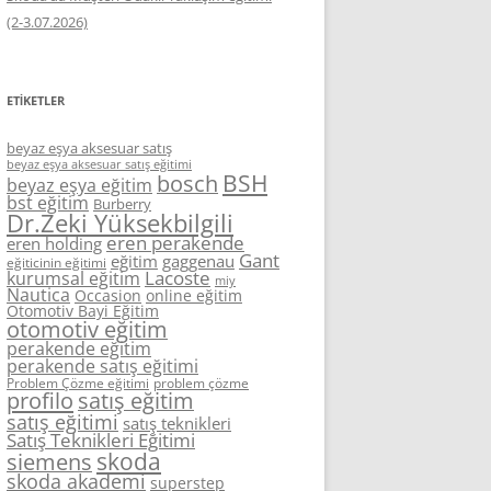
(2-3.07.2026)
ETIKETLER
beyaz eşya aksesuar satış
beyaz eşya aksesuar satış eğitimi
BSH
bosch
beyaz eşya eğitim
bst eğitim
Burberry
Dr.Zeki Yüksekbilgili
eren perakende
eren holding
Gant
eğitim
gaggenau
eğiticinin eğitimi
Lacoste
kurumsal eğitim
miy
Nautica
Occasion
online eğitim
Otomotiv Bayi Eğitim
otomotiv eğitim
perakende eğitim
perakende satış eğitimi
Problem Çözme eğitimi
problem çözme
profilo
satış eğitim
satış eğitimi
satış teknikleri
Satış Teknikleri Eğitimi
skoda
siemens
skoda akademi
superstep