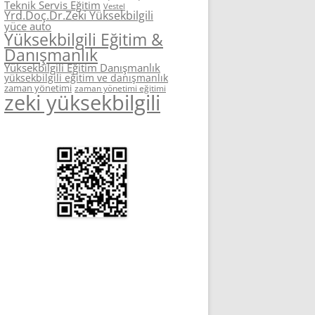
Teknik Servis Eğitim
Vestel
Yrd.Doç.Dr.Zeki Yüksekbilgili
yüce auto
Yüksekbilgili Eğitim &
Danışmanlık
Yüksekbilgili Eğitim Danışmanlık
yüksekbilgili eğitim ve danışmanlık
zaman yönetimi
zaman yönetimi eğitimi
zeki yüksekbilgili