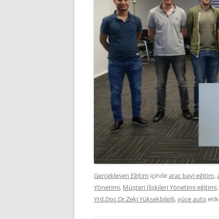
Gerçekleşen Eğitim
içinde
araç bayi eğitim
,
Yönetimi
,
Müşteri İlişkileri Yönetimi eğitimi
Yrd.Doç.Dr.Zeki Yüksekbilgili
,
yüce auto
etik