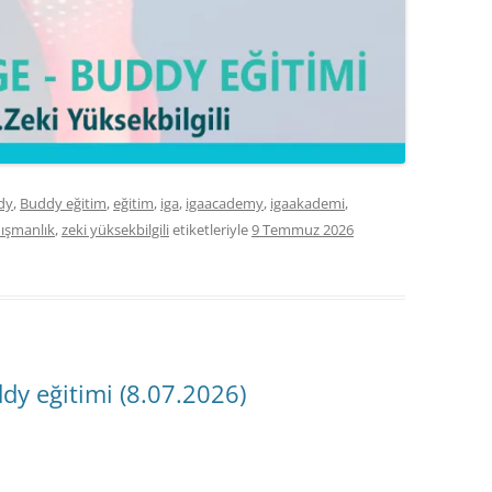
dy
,
Buddy eğitim
,
eğitim
,
iga
,
igaacademy
,
igaakademi
,
nışmanlık
,
zeki yüksekbilgili
etiketleriyle
9 Temmuz 2026
dy eğitimi (8.07.2026)