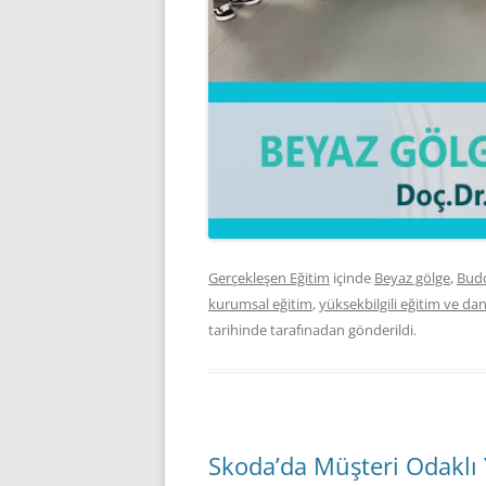
Gerçekleşen Eğitim
içinde
Beyaz gölge
,
Bud
kurumsal eğitim
,
yüksekbilgili eğitim ve da
tarihinde
tarafınadan gönderildi.
Skoda’da Müşteri Odaklı 