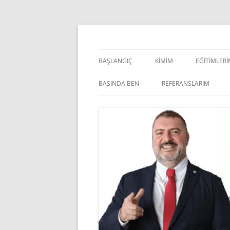
İçeriğe
atla
Pazarlama Danışmanı, Eğitmen ve Akademisye
Zeki Yüksekbilgili
BAŞLANGIÇ
KIMIM
EĞITIMLER
YÖNETSEL 
BASINDA BEN
REFERANSLARIM
KIŞISEL GE
INDOOR V