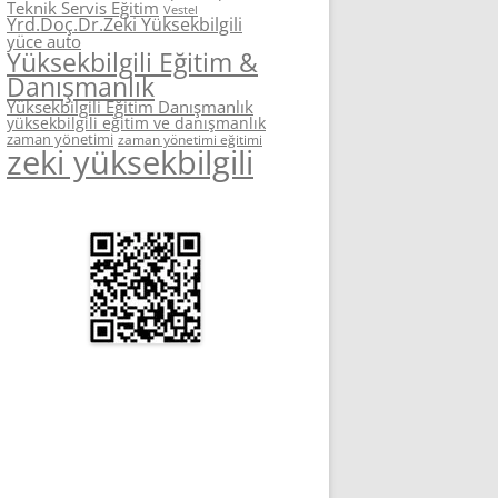
Teknik Servis Eğitim
Vestel
Yrd.Doç.Dr.Zeki Yüksekbilgili
yüce auto
Yüksekbilgili Eğitim &
Danışmanlık
Yüksekbilgili Eğitim Danışmanlık
yüksekbilgili eğitim ve danışmanlık
zaman yönetimi
zaman yönetimi eğitimi
zeki yüksekbilgili