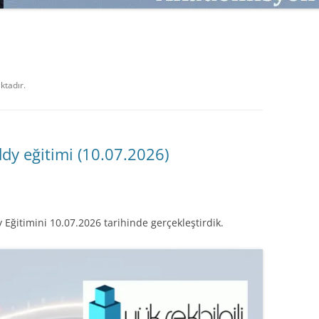
SATMAK
TEB KOBI TV
TÜKETICI DAVRANIŞLARI
SATIŞ – PAZARLAMA ÖYKÜLERI
INTERDISCIPLINARY REFLECTIONS
OF DIGITAL TRANSFORMATION
ktadır.
PERAKENDE METRIKLERI
HIZLI MODA TÜKETICILERININ
MAĞAZA ATMOSFERINE
dy eğitimi (10.07.2026)
VERDIKLERI ÖNEM
PAZARLAMADA YENI USTALIK
PAZARLAMA TEMELLERI
 Eğitimini 10.07.2026 tarihinde gerçekleştirdik.
PAZARLAMA MUCIZE DEĞILDIR
PAZARLAMA CANAVARI