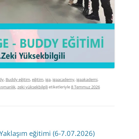
dy
,
Buddy eğitim
,
eğitim
,
iga
,
igaacademy
,
igaakademi
,
nışmanlık
,
zeki yüksekbilgili
etiketleriyle
8 Temmuz 2026
Yaklaşım eğitimi (6-7.07.2026)