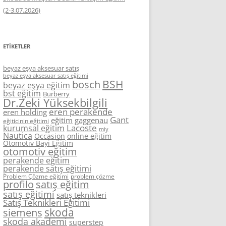
(2-3.07.2026)
ETIKETLER
beyaz eşya aksesuar satış
beyaz eşya aksesuar satış eğitimi
BSH
bosch
beyaz eşya eğitim
bst eğitim
Burberry
Dr.Zeki Yüksekbilgili
eren perakende
eren holding
Gant
eğitim
gaggenau
eğiticinin eğitimi
Lacoste
kurumsal eğitim
miy
Nautica
Occasion
online eğitim
Otomotiv Bayi Eğitim
otomotiv eğitim
perakende eğitim
perakende satış eğitimi
Problem Çözme eğitimi
problem çözme
profilo
satış eğitim
satış eğitimi
satış teknikleri
Satış Teknikleri Eğitimi
skoda
siemens
skoda akademi
superstep