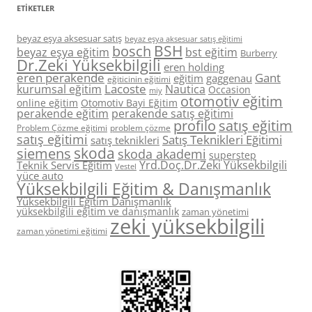
ETIKETLER
beyaz eşya aksesuar satış
beyaz eşya aksesuar satış eğitimi
BSH
bosch
beyaz eşya eğitim
bst eğitim
Burberry
Dr.Zeki Yüksekbilgili
eren holding
eren perakende
Gant
eğitim
gaggenau
eğiticinin eğitimi
Lacoste
kurumsal eğitim
Nautica
Occasion
miy
otomotiv eğitim
online eğitim
Otomotiv Bayi Eğitim
perakende eğitim
perakende satış eğitimi
profilo
satış eğitim
Problem Çözme eğitimi
problem çözme
satış eğitimi
Satış Teknikleri Eğitimi
satış teknikleri
skoda
siemens
skoda akademi
superstep
Yrd.Doç.Dr.Zeki Yüksekbilgili
Teknik Servis Eğitim
Vestel
yüce auto
Yüksekbilgili Eğitim & Danışmanlık
Yüksekbilgili Eğitim Danışmanlık
yüksekbilgili eğitim ve danışmanlık
zaman yönetimi
zeki yüksekbilgili
zaman yönetimi eğitimi