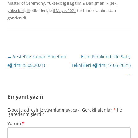
Master of Ceremony
,
Yüksekbilgili Eğitim & Danışmanlık
,
zeki
yüksekbilgili
etiketleriyle
6 Mayıs 2021
tarihinde
tarafınadan
gönderildi.
Yazı
←
Vestel’de Zaman Yönetimi
Eren Perakende’de Satış
dolaşımı
eğitimi (5.05.2021)
Teknikleri eğitimi (7-05-2021)
→
Bir yanıt yazın
E-posta adresiniz yayınlanmayacak.
Gerekli alanlar
*
ile
işaretlenmişlerdir
Yorum
*