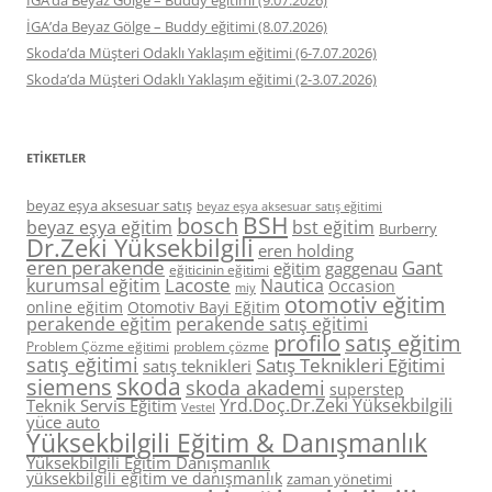
İGA’da Beyaz Gölge – Buddy eğitimi (9.07.2026)
İGA’da Beyaz Gölge – Buddy eğitimi (8.07.2026)
Skoda’da Müşteri Odaklı Yaklaşım eğitimi (6-7.07.2026)
Skoda’da Müşteri Odaklı Yaklaşım eğitimi (2-3.07.2026)
ETIKETLER
beyaz eşya aksesuar satış
beyaz eşya aksesuar satış eğitimi
BSH
bosch
beyaz eşya eğitim
bst eğitim
Burberry
Dr.Zeki Yüksekbilgili
eren holding
eren perakende
Gant
eğitim
gaggenau
eğiticinin eğitimi
Lacoste
kurumsal eğitim
Nautica
Occasion
miy
otomotiv eğitim
online eğitim
Otomotiv Bayi Eğitim
perakende eğitim
perakende satış eğitimi
profilo
satış eğitim
Problem Çözme eğitimi
problem çözme
satış eğitimi
Satış Teknikleri Eğitimi
satış teknikleri
skoda
siemens
skoda akademi
superstep
Yrd.Doç.Dr.Zeki Yüksekbilgili
Teknik Servis Eğitim
Vestel
yüce auto
Yüksekbilgili Eğitim & Danışmanlık
Yüksekbilgili Eğitim Danışmanlık
yüksekbilgili eğitim ve danışmanlık
zaman yönetimi