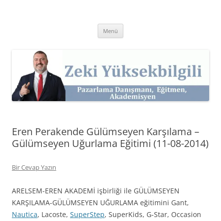
İçeriğe
atla
Zeki Yüksekbilgili
Pazarlama Danışmanı, Eğitmen ve Akademisyen Zeki Yüksekbilgili'nin
Kişisel Web Sitesi.
Menü
Eren Perakende Gülümseyen Karşılama –
Gülümseyen Uğurlama Eğitimi (11-08-2014)
Bir Cevap Yazın
ARELSEM-EREN AKADEMİ işbirliği ile GÜLÜMSEYEN
KARŞILAMA-GÜLÜMSEYEN UĞURLAMA eğitimini Gant,
Nautica
, Lacoste,
SuperStep
, SuperKids, G-Star, Occasion