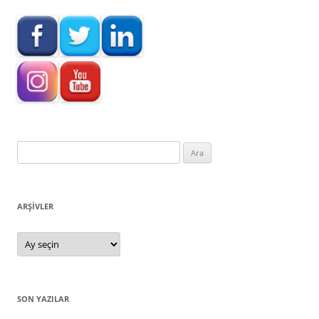
Arama:
ARŞIVLER
Arşivler
SON YAZILAR