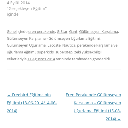
4 Eylül 2014
"Gerçekleşen Eğitim"
içinde
Genel
içinde
eren perakende
,
G-Star
,
Gant
,
Gülümseyen Karşılama
,
Gülümseyen Karşılama - Gülümseyen Uğurlama Eğitimi
,
Gülümseyen Uğurlama
,
Lacoste
,
Nautica
,
perakende karşılama ve
uğurlama eğitimi
,
superkids
,
superstep
,
zeki yüksekbilgili
etiketleriyle
11 Ağustos 2014
tarihinde
tarafınadan gönderildi.
Yazı
←
Freebird Eğitimcinin
Eren Perakende Gülümseyen
dolaşımı
Eğitimi (13-06-2014/14-06-
Karşılama – Gülümseyen
2014)
Uğurlama Eğitimi (15-08-
2014)
→