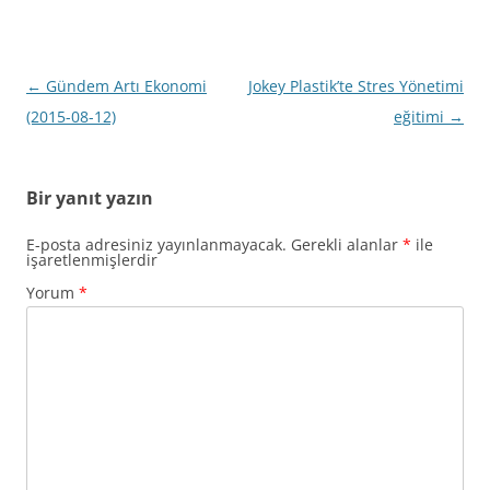
Yazı
←
Gündem Artı Ekonomi
Jokey Plastik’te Stres Yönetimi
dolaşımı
(2015-08-12)
eğitimi
→
Bir yanıt yazın
E-posta adresiniz yayınlanmayacak.
Gerekli alanlar
*
ile
işaretlenmişlerdir
Yorum
*