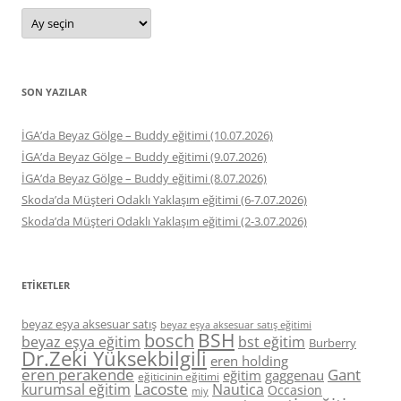
Arşivler
SON YAZILAR
İGA’da Beyaz Gölge – Buddy eğitimi (10.07.2026)
İGA’da Beyaz Gölge – Buddy eğitimi (9.07.2026)
İGA’da Beyaz Gölge – Buddy eğitimi (8.07.2026)
Skoda’da Müşteri Odaklı Yaklaşım eğitimi (6-7.07.2026)
Skoda’da Müşteri Odaklı Yaklaşım eğitimi (2-3.07.2026)
ETIKETLER
beyaz eşya aksesuar satış
beyaz eşya aksesuar satış eğitimi
BSH
bosch
beyaz eşya eğitim
bst eğitim
Burberry
Dr.Zeki Yüksekbilgili
eren holding
eren perakende
Gant
eğitim
gaggenau
eğiticinin eğitimi
Lacoste
kurumsal eğitim
Nautica
Occasion
miy