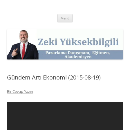
İçeriğe
atla
Zeki Yüksekbilgili
Pazarlama Danışmanı, Eğitmen ve Akademisyen Zeki Yüksekbilgili'nin
Kişisel Web Sitesi.
Menü
Gündem Artı Ekonomi (2015-08-19)
Bir Cevap Yazın