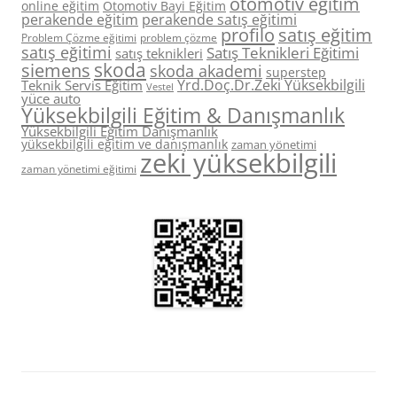
otomotiv eğitim
online eğitim
Otomotiv Bayi Eğitim
perakende eğitim
perakende satış eğitimi
profilo
satış eğitim
Problem Çözme eğitimi
problem çözme
satış eğitimi
Satış Teknikleri Eğitimi
satış teknikleri
skoda
siemens
skoda akademi
superstep
Yrd.Doç.Dr.Zeki Yüksekbilgili
Teknik Servis Eğitim
Vestel
yüce auto
Yüksekbilgili Eğitim & Danışmanlık
Yüksekbilgili Eğitim Danışmanlık
yüksekbilgili eğitim ve danışmanlık
zaman yönetimi
zeki yüksekbilgili
zaman yönetimi eğitimi