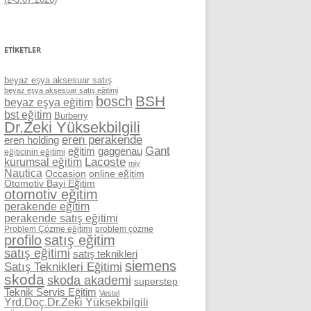
ETIKETLER
beyaz eşya aksesuar satış
beyaz eşya aksesuar satış eğitimi
BSH
bosch
beyaz eşya eğitim
bst eğitim
Burberry
Dr.Zeki Yüksekbilgili
eren perakende
eren holding
Gant
eğitim
gaggenau
eğiticinin eğitimi
Lacoste
kurumsal eğitim
miy
Nautica
Occasion
online eğitim
Otomotiv Bayi Eğitim
otomotiv eğitim
perakende eğitim
perakende satış eğitimi
Problem Çözme eğitimi
problem çözme
profilo
satış eğitim
satış eğitimi
satış teknikleri
siemens
Satış Teknikleri Eğitimi
skoda
skoda akademi
superstep
Teknik Servis Eğitim
Vestel
Yrd.Doç.Dr.Zeki Yüksekbilgili