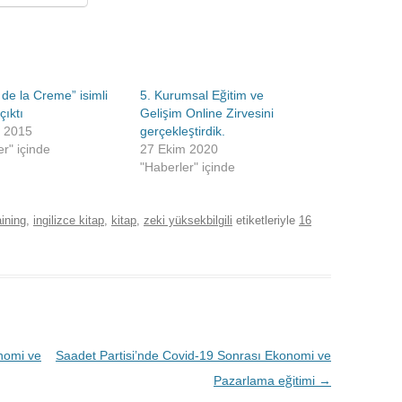
de la Creme” isimli
5. Kurumsal Eğitim ve
çıktı
Gelişim Online Zirvesini
l 2015
gerçekleştirdik.
er" içinde
27 Ekim 2020
"Haberler" içinde
aining
,
ingilizce kitap
,
kitap
,
zeki yüksekbilgili
etiketleriyle
16
nomi ve
Saadet Partisi’nde Covid-19 Sonrası Ekonomi ve
Pazarlama eğitimi
→