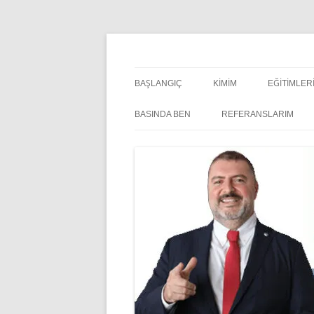
İçeriğe
atla
Pazarlama Danışmanı, Eğitmen ve Akademisye
Zeki Yüksekbilgili
BAŞLANGIÇ
KIMIM
EĞITIMLER
YÖNETSEL 
BASINDA BEN
REFERANSLARIM
KIŞISEL G
INDOOR 
EĞITIMLE