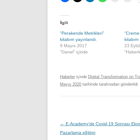
İlgili
“Perakende Metrikleri”
“Creme 
kitabım yayınlandı.
kitabım 
9 Mayıs 2017
23 Eylü
"Genel" içinde
"Haberl
Haberler
içinde
Digital Transformation on Tr
Mayıs 2020
tarihinde
tarafınadan gönderildi.
Yazı
←
E-Academy’de Covid-19 Sonrası Eko
dolaşımı
Pazarlama eğitimi