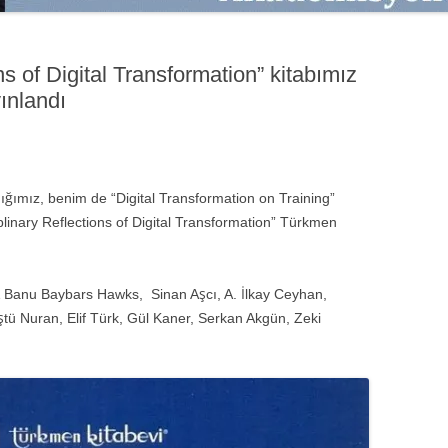
SATMAK
TEB KOBI TV
TÜKETICI DAVRANIŞLARI
SATIŞ – PAZARLAMA ÖYKÜLERI
ons of Digital Transformation” kitabımız
INTERDISCIPLINARY
ınlandı
REFLECTIONS OF DIGITAL
TRANSFORMATION
PERAKENDE METRIKLERI
ldığımız, benim de “Digital Transformation on Training”
HIZLI MODA TÜKETICILERININ
linary Reflections of Digital Transformation” Türkmen
MAĞAZA ATMOSFERINE
VERDIKLERI ÖNEM
PAZARLAMADA YENI USTALIK
& Banu Baybars Hawks, Sinan Aşcı, A. İlkay Ceyhan,
ü Nuran, Elif Türk, Gül Kaner, Serkan Akgün, Zeki
PAZARLAMA TEMELLERI
PAZARLAMA MUCIZE DEĞILDIR
PAZARLAMA CANAVARI