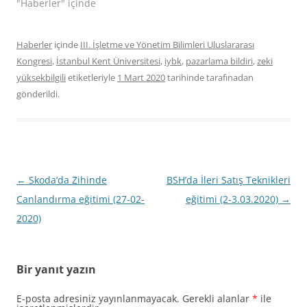
"Haberler" içinde
Haberler
içinde
III. İşletme ve Yönetim Bilimleri Uluslararası
Kongresi
,
İstanbul Kent Üniversitesi
,
iybk
,
pazarlama bildiri
,
zeki
yüksekbilgili
etiketleriyle
1 Mart 2020
tarihinde
tarafınadan
gönderildi.
Yazı
←
Skoda’da Zihinde
BSH’da İleri Satış Teknikleri
dolaşımı
Canlandırma eğitimi (27-02-
eğitimi (2-3.03.2020)
→
2020)
Bir yanıt yazın
E-posta adresiniz yayınlanmayacak.
Gerekli alanlar
*
ile