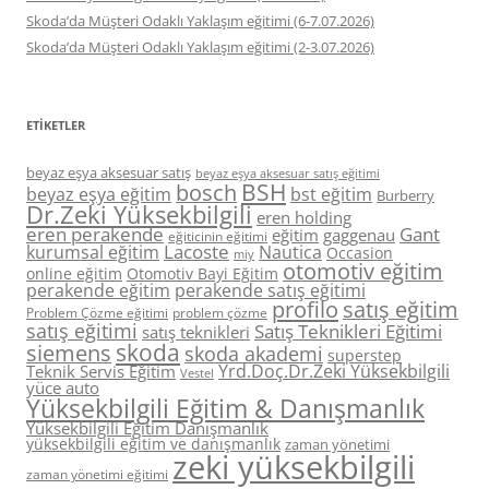
Skoda’da Müşteri Odaklı Yaklaşım eğitimi (6-7.07.2026)
Skoda’da Müşteri Odaklı Yaklaşım eğitimi (2-3.07.2026)
ETIKETLER
beyaz eşya aksesuar satış
beyaz eşya aksesuar satış eğitimi
BSH
bosch
beyaz eşya eğitim
bst eğitim
Burberry
Dr.Zeki Yüksekbilgili
eren holding
eren perakende
Gant
eğitim
gaggenau
eğiticinin eğitimi
Lacoste
kurumsal eğitim
Nautica
Occasion
miy
otomotiv eğitim
online eğitim
Otomotiv Bayi Eğitim
perakende eğitim
perakende satış eğitimi
profilo
satış eğitim
Problem Çözme eğitimi
problem çözme
satış eğitimi
Satış Teknikleri Eğitimi
satış teknikleri
skoda
siemens
skoda akademi
superstep
Yrd.Doç.Dr.Zeki Yüksekbilgili
Teknik Servis Eğitim
Vestel
yüce auto
Yüksekbilgili Eğitim & Danışmanlık
Yüksekbilgili Eğitim Danışmanlık
yüksekbilgili eğitim ve danışmanlık
zaman yönetimi
zeki yüksekbilgili
zaman yönetimi eğitimi