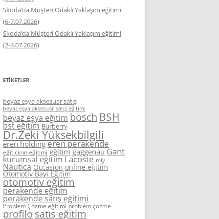
Skoda’da Müşteri Odaklı Yaklaşım eğitimi
(6-7.07.2026)
Skoda’da Müşteri Odaklı Yaklaşım eğitimi
(2-3.07.2026)
ETIKETLER
beyaz eşya aksesuar satış
beyaz eşya aksesuar satış eğitimi
BSH
bosch
beyaz eşya eğitim
bst eğitim
Burberry
Dr.Zeki Yüksekbilgili
eren perakende
eren holding
Gant
eğitim
gaggenau
eğiticinin eğitimi
Lacoste
kurumsal eğitim
miy
Nautica
Occasion
online eğitim
Otomotiv Bayi Eğitim
otomotiv eğitim
perakende eğitim
perakende satış eğitimi
Problem Çözme eğitimi
problem çözme
profilo
satış eğitim