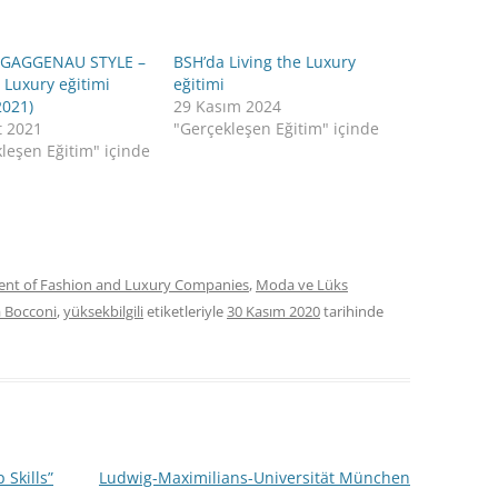
 GAGGENAU STYLE –
BSH’da Living the Luxury
 Luxury eğitimi
eğitimi
2021)
29 Kasım 2024
t 2021
"Gerçekleşen Eğitim" içinde
leşen Eğitim" içinde
t of Fashion and Luxury Companies
,
Moda ve Lüks
à Bocconi
,
yüksekbilgili
etiketleriyle
30 Kasım 2020
tarihinde
 Skills”
Ludwig-Maximilians-Universität München