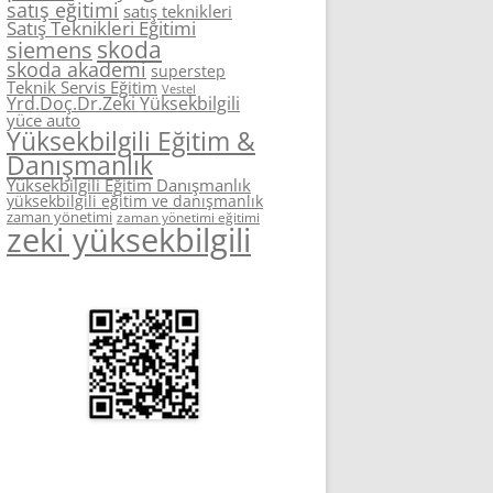
satış eğitimi
satış teknikleri
Satış Teknikleri Eğitimi
skoda
siemens
skoda akademi
superstep
Teknik Servis Eğitim
Vestel
Yrd.Doç.Dr.Zeki Yüksekbilgili
yüce auto
Yüksekbilgili Eğitim &
Danışmanlık
Yüksekbilgili Eğitim Danışmanlık
yüksekbilgili eğitim ve danışmanlık
zaman yönetimi
zaman yönetimi eğitimi
zeki yüksekbilgili