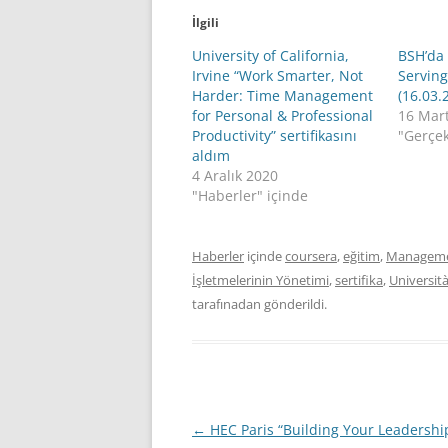
İlgili
University of California,
BSH’da
Irvine “Work Smarter, Not
Serving
Harder: Time Management
(16.03.
for Personal & Professional
16 Mar
Productivity” sertifikasını
"Gerçek
aldım
4 Aralık 2020
"Haberler" içinde
Haberler
içinde
coursera
,
eğitim
,
Managemen
İşletmelerinin Yönetimi
,
sertifika
,
Universit
tarafınadan gönderildi.
Yazı
←
HEC Paris “Building Your Leadership