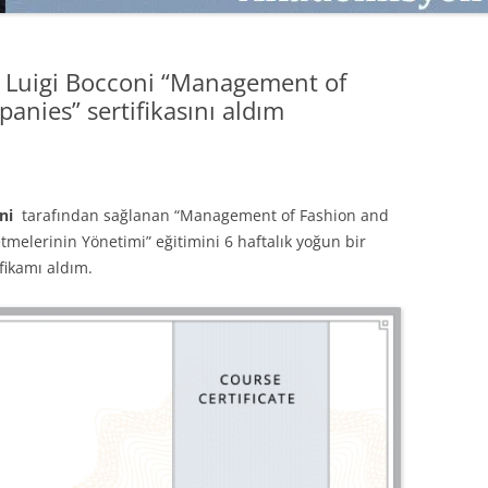
SATMAK
TEB KOBI TV
TÜKETICI DAVRANIŞLARI
SATIŞ – PAZARLAMA ÖYKÜLERI
e Luigi Bocconi “Management of
INTERDISCIPLINARY REFLECTIONS
nies” sertifikasını aldım
OF DIGITAL TRANSFORMATION
PERAKENDE METRIKLERI
HIZLI MODA TÜKETICILERININ
ni
tarafından sağlanan “Management of Fashion and
MAĞAZA ATMOSFERINE
melerinin Yönetimi” eğitimini 6 haftalık yoğun bir
VERDIKLERI ÖNEM
ikamı aldım.
PAZARLAMADA YENI USTALIK
PAZARLAMA TEMELLERI
PAZARLAMA MUCIZE DEĞILDIR
PAZARLAMA CANAVARI