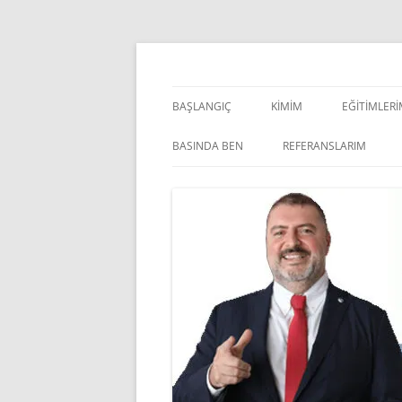
İçeriğe
atla
Pazarlama Danışmanı, Eğitmen ve Akademisye
Zeki Yüksekbilgili
BAŞLANGIÇ
KIMIM
EĞITIMLER
YÖNETSEL 
BASINDA BEN
REFERANSLARIM
KIŞISEL GE
INDOOR V