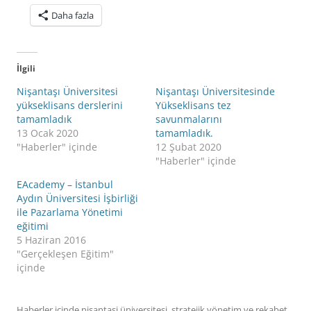
Daha fazla
İlgili
Nişantaşı Üniversitesi
Nişantaşı Üniversitesinde
yükseklisans derslerini
Yükseklisans tez
tamamladık
savunmalarını
13 Ocak 2020
tamamladık.
"Haberler" içinde
12 Şubat 2020
"Haberler" içinde
EAcademy – İstanbul
Aydın Üniversitesi İşbirliği
ile Pazarlama Yönetimi
eğitimi
5 Haziran 2016
"Gerçekleşen Eğitim"
içinde
Haberler
içinde
nişantaşi üniversitesi
,
stratejik yönetim ve rekabet
,