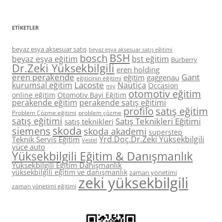
ETIKETLER
beyaz eşya aksesuar satış
beyaz eşya aksesuar satış eğitimi
BSH
bosch
beyaz eşya eğitim
bst eğitim
Burberry
Dr.Zeki Yüksekbilgili
eren holding
eren perakende
Gant
eğitim
gaggenau
eğiticinin eğitimi
Lacoste
kurumsal eğitim
Nautica
Occasion
miy
otomotiv eğitim
online eğitim
Otomotiv Bayi Eğitim
perakende eğitim
perakende satış eğitimi
profilo
satış eğitim
Problem Çözme eğitimi
problem çözme
satış eğitimi
Satış Teknikleri Eğitimi
satış teknikleri
skoda
siemens
skoda akademi
superstep
Yrd.Doç.Dr.Zeki Yüksekbilgili
Teknik Servis Eğitim
Vestel
yüce auto
Yüksekbilgili Eğitim & Danışmanlık
Yüksekbilgili Eğitim Danışmanlık
yüksekbilgili eğitim ve danışmanlık
zaman yönetimi
zeki yüksekbilgili
zaman yönetimi eğitimi