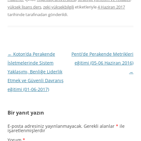
yüksek lisans ders
,
zeki yüksekbilgili
etiketleriyle
4 Haziran 2017
tarihinde
tarafınadan gönderildi.
Yazı
←
Koton’da Perakende
Penti’de Perakende Metrikleri
dolaşımı
İşletmelerinde Sistem
eğitimi (05-06 Haziran 2016)
Yaklaşımı, Benliğe Liderlik
→
Etmek ve Güvenli Davranış
eğitimi (01-06-2017)
Bir yanıt yazın
E-posta adresiniz yayınlanmayacak.
Gerekli alanlar
*
ile
işaretlenmişlerdir
Yorum
*