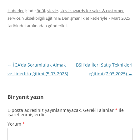
Haberler
içinde
ödül
,
stevie
,
stevie awards for sales & customer
service
,
Yüksekbilgili Eğitim & Danışmanlık
etiketleriyle
7 Mart 2025
tarihinde
tarafınadan gönderildi.
Yazı
←
İGA’da Sorumluluk Almak
BSH’da İleri Satış Teknikleri
dolaşımı
ve Liderlik eğitimi (5.03.2025)
eğitimi (7.03.2025)
→
Bir yanıt yazın
E-posta adresiniz yayınlanmayacak.
Gerekli alanlar
*
ile
işaretlenmişlerdir
Yorum
*