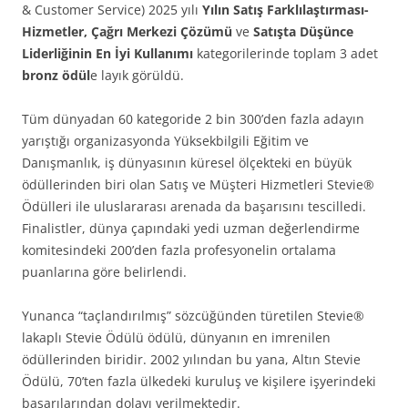
& Customer Service) 2025 yılı
Yılın Satış Farklılaştırması-
Hizmetler,
Çağrı Merkezi Çözümü
ve
Satışta Düşünce
Liderliğinin En İyi Kullanımı
kategorilerinde toplam 3 adet
bronz
ödül
e layık görüldü.
Tüm dünyadan 60 kategoride 2 bin 300’den fazla adayın
yarıştığı organizasyonda Yüksekbilgili Eğitim ve
Danışmanlık, iş dünyasının küresel ölçekteki en büyük
ödüllerinden biri olan Satış ve Müşteri Hizmetleri Stevie®
Ödülleri ile uluslararası arenada da başarısını tescilledi.
Finalistler, dünya çapındaki yedi uzman değerlendirme
komitesindeki 200’den fazla profesyonelin ortalama
puanlarına göre belirlendi.
Yunanca “taçlandırılmış” sözcüğünden türetilen Stevie®
lakaplı Stevie Ödülü ödülü, dünyanın en imrenilen
ödüllerinden biridir. 2002 yılından bu yana, Altın Stevie
Ödülü, 70’ten fazla ülkedeki kuruluş ve kişilere işyerindeki
başarılarından dolayı verilmektedir.