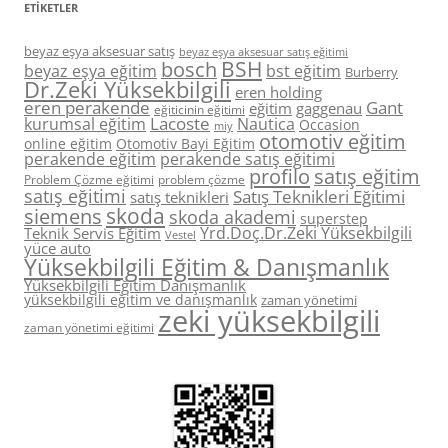
ETIKETLER
beyaz eşya aksesuar satış
beyaz eşya aksesuar satış eğitimi
BSH
bosch
beyaz eşya eğitim
bst eğitim
Burberry
Dr.Zeki Yüksekbilgili
eren holding
eren perakende
Gant
eğitim
gaggenau
eğiticinin eğitimi
Lacoste
kurumsal eğitim
Nautica
Occasion
miy
otomotiv eğitim
online eğitim
Otomotiv Bayi Eğitim
perakende eğitim
perakende satış eğitimi
profilo
satış eğitim
Problem Çözme eğitimi
problem çözme
satış eğitimi
Satış Teknikleri Eğitimi
satış teknikleri
skoda
siemens
skoda akademi
superstep
Yrd.Doç.Dr.Zeki Yüksekbilgili
Teknik Servis Eğitim
Vestel
yüce auto
Yüksekbilgili Eğitim & Danışmanlık
Yüksekbilgili Eğitim Danışmanlık
yüksekbilgili eğitim ve danışmanlık
zaman yönetimi
zeki yüksekbilgili
zaman yönetimi eğitimi