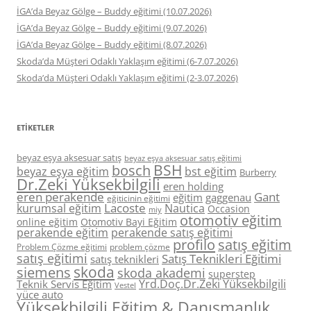
İGA’da Beyaz Gölge – Buddy eğitimi (10.07.2026)
İGA’da Beyaz Gölge – Buddy eğitimi (9.07.2026)
İGA’da Beyaz Gölge – Buddy eğitimi (8.07.2026)
Skoda’da Müşteri Odaklı Yaklaşım eğitimi (6-7.07.2026)
Skoda’da Müşteri Odaklı Yaklaşım eğitimi (2-3.07.2026)
ETIKETLER
beyaz eşya aksesuar satış
beyaz eşya aksesuar satış eğitimi
BSH
bosch
beyaz eşya eğitim
bst eğitim
Burberry
Dr.Zeki Yüksekbilgili
eren holding
eren perakende
Gant
eğitim
gaggenau
eğiticinin eğitimi
Lacoste
kurumsal eğitim
Nautica
Occasion
miy
otomotiv eğitim
online eğitim
Otomotiv Bayi Eğitim
perakende eğitim
perakende satış eğitimi
profilo
satış eğitim
Problem Çözme eğitimi
problem çözme
satış eğitimi
Satış Teknikleri Eğitimi
satış teknikleri
skoda
siemens
skoda akademi
superstep
Yrd.Doç.Dr.Zeki Yüksekbilgili
Teknik Servis Eğitim
Vestel
yüce auto
Yüksekbilgili Eğitim & Danışmanlık