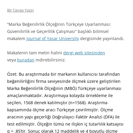
Bir Cevap Yazın
“Marka Beğenilirlik Ölçeğinin Türkçeye Uyarlanması:
Güvenilirlik ve Geçerlilik Çalışması” başlıklı bilimsel
makalem
Journal of Yasar University
dergisinde yayınlandı.
Makalenin tam metin halini
dergi web sitesinden
veya
buradan
indirebilirsiniz.
Özet: Bu araştırmada bir markanın kullanıcısı tarafından
beğenilirliğini firma seviyesinde ölçmek üzere geliştirilen
Marka Beğenilirlik Ölçeğinin (MBÖ)
Türkçeye uyarlanması
amaçlanmaktadır. Araştırmaya kolayda örnekleme ile
seçilen, 1568 denek katılmıştır (n=1568). Araştırma
kapsamında ölçme
aracı Türkçeye çevrilmiştir. Ölçme
aracının yapı geçerliği Doğrulayıcı Faktör Analizi (DFA) ile
test edilmiştir. Ölçeğin tümü ne ilişkin iç tutarlılık
katsayısı
α = .85’tir. Sonuç olarak 12 maddelik ve 4 boyutlu ölçme