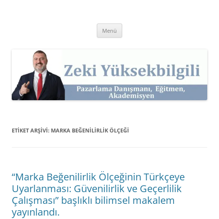
İçeriğe
atla
Zeki Yüksekbilgili
Pazarlama Danışmanı, Eğitmen ve Akademisyen Zeki Yüksekbilgili'nin
Kişisel Web Sitesi.
Menü
ETIKET ARŞIVI:
MARKA BEĞENILIRLIK ÖLÇEĞI
“Marka Beğenilirlik Ölçeğinin Türkçeye
Uyarlanması: Güvenilirlik ve Geçerlilik
Çalışması” başlıklı bilimsel makalem
yayınlandı.