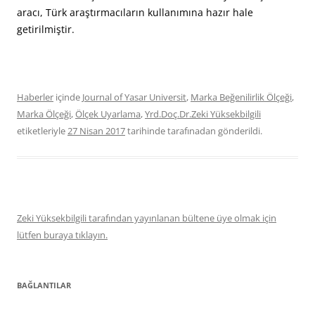
aracı, Türk araştırmacıların kullanımına hazır hale
getirilmiştir.
Haberler
içinde
Journal of Yasar Universit
,
Marka Beğenilirlik Ölçeği
,
Marka Ölçeği
,
Ölçek Uyarlama
,
Yrd.Doç.Dr.Zeki Yüksekbilgili
etiketleriyle
27 Nisan 2017
tarihinde
tarafınadan gönderildi.
Zeki Yüksekbilgili tarafından yayınlanan bültene üye olmak için
lütfen buraya tıklayın.
BAĞLANTILAR