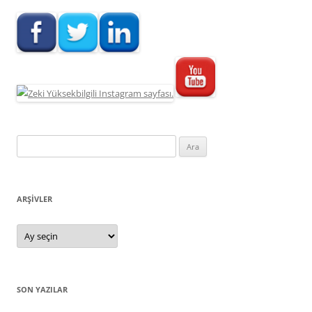
Arama:
ARŞIVLER
Arşivler
SON YAZILAR