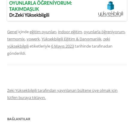
Genel
içinde
eğitim oyunları
,
indoor eğitim
,
oyunlarla öğreniyorum
,
termomix
,
vowerk
,
Yüksekbilgili Eğitim & Danışmanlık
,
zeki
yüksekbilgili
etiketleriyle
6 Mayıs 2023
tarihinde
tarafınadan
gönderildi.
Zeki Yüksekbilgili tarafından yayınlanan bültene üye olmak için
lütfen buraya tıklayın.
BAĞLANTILAR