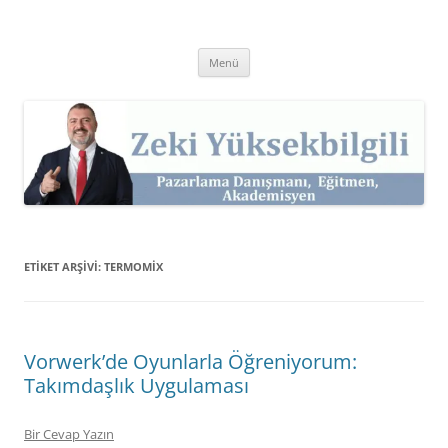
İçeriğe
atla
Zeki Yüksekbilgili
Pazarlama Danışmanı, Eğitmen ve Akademisyen Zeki Yüksekbilgili'nin
Kişisel Web Sitesi.
Menü
ETIKET ARŞIVI:
TERMOMIX
Vorwerk’de Oyunlarla Öğreniyorum:
Takımdaşlık Uygulaması
Bir Cevap Yazın