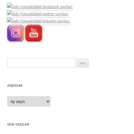
Arama:
ARŞIVLER
Arşivler
SON YAZILAR