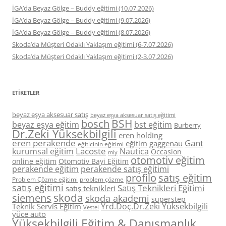
İGA’da Beyaz Gölge – Buddy eğitimi (10.07.2026)
İGA’da Beyaz Gölge – Buddy eğitimi (9.07.2026)
İGA’da Beyaz Gölge – Buddy eğitimi (8.07.2026)
Skoda’da Müşteri Odaklı Yaklaşım eğitimi (6-7.07.2026)
Skoda’da Müşteri Odaklı Yaklaşım eğitimi (2-3.07.2026)
ETIKETLER
beyaz eşya aksesuar satış
beyaz eşya aksesuar satış eğitimi
BSH
bosch
beyaz eşya eğitim
bst eğitim
Burberry
Dr.Zeki Yüksekbilgili
eren holding
eren perakende
Gant
eğitim
gaggenau
eğiticinin eğitimi
Lacoste
kurumsal eğitim
Nautica
Occasion
miy
otomotiv eğitim
online eğitim
Otomotiv Bayi Eğitim
perakende eğitim
perakende satış eğitimi
profilo
satış eğitim
Problem Çözme eğitimi
problem çözme
satış eğitimi
Satış Teknikleri Eğitimi
satış teknikleri
skoda
siemens
skoda akademi
superstep
Yrd.Doç.Dr.Zeki Yüksekbilgili
Teknik Servis Eğitim
Vestel
yüce auto
Yüksekbilgili Eğitim & Danışmanlık