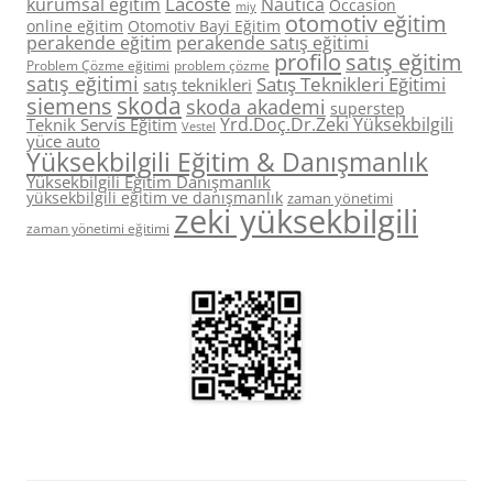
Lacoste
kurumsal eğitim
Nautica
Occasion
miy
otomotiv eğitim
online eğitim
Otomotiv Bayi Eğitim
perakende eğitim
perakende satış eğitimi
profilo
satış eğitim
Problem Çözme eğitimi
problem çözme
satış eğitimi
Satış Teknikleri Eğitimi
satış teknikleri
skoda
siemens
skoda akademi
superstep
Yrd.Doç.Dr.Zeki Yüksekbilgili
Teknik Servis Eğitim
Vestel
yüce auto
Yüksekbilgili Eğitim & Danışmanlık
Yüksekbilgili Eğitim Danışmanlık
yüksekbilgili eğitim ve danışmanlık
zaman yönetimi
zeki yüksekbilgili
zaman yönetimi eğitimi