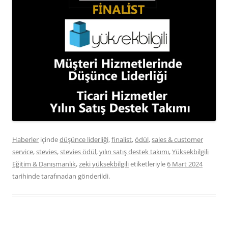
Haberler
içinde
düşünce liderliği
,
finalist
,
ödül
,
sales & customer
service
,
stevies
,
stevies ödül
,
yılın satış destek takımı
,
Yüksekbilgili
Eğitim & Danışmanlık
,
zeki yüksekbilgili
etiketleriyle
6 Mart 2024
tarihinde
tarafınadan gönderildi.