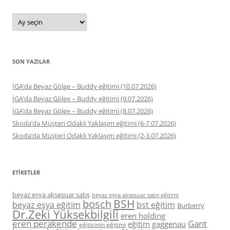
Arşivler
SON YAZILAR
İGA’da Beyaz Gölge – Buddy eğitimi (10.07.2026)
İGA’da Beyaz Gölge – Buddy eğitimi (9.07.2026)
İGA’da Beyaz Gölge – Buddy eğitimi (8.07.2026)
Skoda’da Müşteri Odaklı Yaklaşım eğitimi (6-7.07.2026)
Skoda’da Müşteri Odaklı Yaklaşım eğitimi (2-3.07.2026)
ETIKETLER
beyaz eşya aksesuar satış
beyaz eşya aksesuar satış eğitimi
BSH
bosch
beyaz eşya eğitim
bst eğitim
Burberry
Dr.Zeki Yüksekbilgili
eren holding
eren perakende
Gant
eğitim
gaggenau
eğiticinin eğitimi