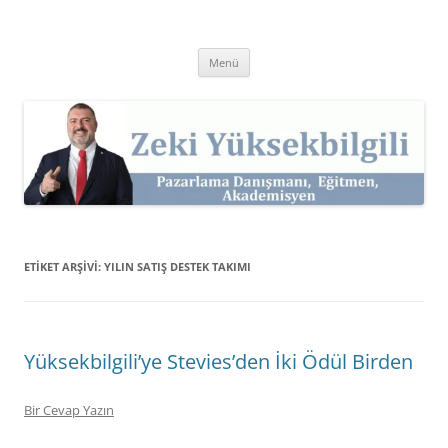
İçeriğe
atla
Zeki Yüksekbilgili
Pazarlama Danışmanı, Eğitmen ve Akademisyen Zeki Yüksekbilgili'nin
Kişisel Web Sitesi.
Menü
ETIKET ARŞIVI:
YILIN SATIŞ DESTEK TAKIMI
Yüksekbilgili’ye Stevies’den İki Ödül Birden
Bir Cevap Yazın