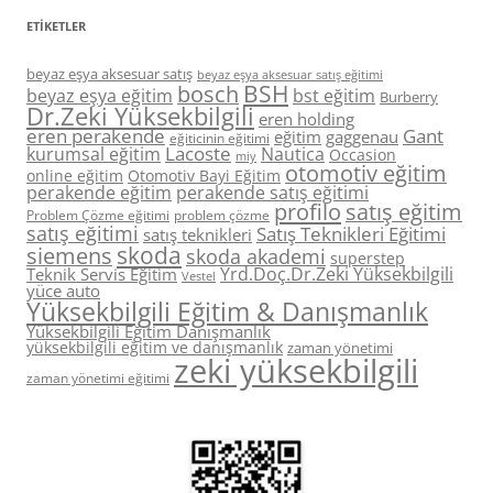
ETIKETLER
beyaz eşya aksesuar satış
beyaz eşya aksesuar satış eğitimi
BSH
bosch
beyaz eşya eğitim
bst eğitim
Burberry
Dr.Zeki Yüksekbilgili
eren holding
eren perakende
Gant
eğitim
gaggenau
eğiticinin eğitimi
Lacoste
kurumsal eğitim
Nautica
Occasion
miy
otomotiv eğitim
online eğitim
Otomotiv Bayi Eğitim
perakende eğitim
perakende satış eğitimi
profilo
satış eğitim
Problem Çözme eğitimi
problem çözme
satış eğitimi
Satış Teknikleri Eğitimi
satış teknikleri
skoda
siemens
skoda akademi
superstep
Yrd.Doç.Dr.Zeki Yüksekbilgili
Teknik Servis Eğitim
Vestel
yüce auto
Yüksekbilgili Eğitim & Danışmanlık
Yüksekbilgili Eğitim Danışmanlık
yüksekbilgili eğitim ve danışmanlık
zaman yönetimi
zeki yüksekbilgili
zaman yönetimi eğitimi