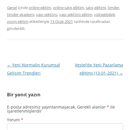
Genel
içinde
online eğitim
,
online satış eğitim
,
satış eğitimi
,
timder
,
timder akademi
,
yapı sektörü
,
yapı sektörü eğitim
,
yüksekbilgili
,
zoom eğitim
etiketleriyle
13 Ocak 2021
tarihinde
tarafınadan
gönderildi.
Yazı
←
Yeni Normalin Kurumsal
Vestel’de Yeni Pazarlama
dolaşımı
Gelişim Trendleri
eğitimi (13-01-2021)
→
Bir yanıt yazın
E-posta adresiniz yayınlanmayacak.
Gerekli alanlar
*
ile
işaretlenmişlerdir
Yorum
*