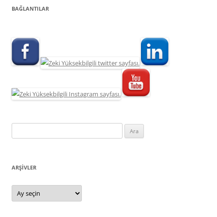
BAĞLANTILAR
Arama:
ARŞIVLER
Arşivler