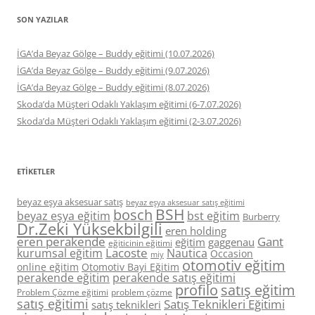
SON YAZILAR
İGA’da Beyaz Gölge – Buddy eğitimi (10.07.2026)
İGA’da Beyaz Gölge – Buddy eğitimi (9.07.2026)
İGA’da Beyaz Gölge – Buddy eğitimi (8.07.2026)
Skoda’da Müşteri Odaklı Yaklaşım eğitimi (6-7.07.2026)
Skoda’da Müşteri Odaklı Yaklaşım eğitimi (2-3.07.2026)
ETIKETLER
beyaz eşya aksesuar satış
beyaz eşya aksesuar satış eğitimi
BSH
bosch
beyaz eşya eğitim
bst eğitim
Burberry
Dr.Zeki Yüksekbilgili
eren holding
eren perakende
Gant
eğitim
gaggenau
eğiticinin eğitimi
Lacoste
kurumsal eğitim
Nautica
Occasion
miy
otomotiv eğitim
online eğitim
Otomotiv Bayi Eğitim
perakende eğitim
perakende satış eğitimi
profilo
satış eğitim
Problem Çözme eğitimi
problem çözme
satış eğitimi
Satış Teknikleri Eğitimi
satış teknikleri