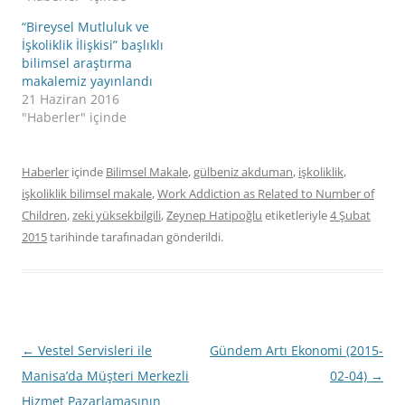
“Bireysel Mutluluk ve
İşkoliklik İlişkisi” başlıklı
bilimsel araştırma
makalemiz yayınlandı
21 Haziran 2016
"Haberler" içinde
Haberler
içinde
Bilimsel Makale
,
gülbeniz akduman
,
işkoliklik
,
işkoliklik bilimsel makale
,
Work Addiction as Related to Number of
Children
,
zeki yüksekbilgili
,
Zeynep Hatipoğlu
etiketleriyle
4 Şubat
2015
tarihinde
tarafınadan gönderildi.
Yazı
←
Vestel Servisleri ile
Gündem Artı Ekonomi (2015-
dolaşımı
Manisa’da Müşteri Merkezli
02-04)
→
Hizmet Pazarlamasının