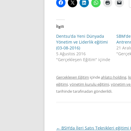
İlgili
Dentsu’da Yeni Dünyada
SBM’de
Yönetim ve Liderlik eğitimi
Antrenm
(03-08-2016)
21 Aral
5 Ağustos 2016
"Gerçek
"Gerçekleşen Eğitim" içinde
Gerçekleşen Eğitim
içinde
ahlatcı holding
,
l
eğitimi
,
yönetim kurulu eğitimi
,
yönetim ve l
tarihinde
tarafınadan gönderildi.
Yazı
←
BSH’da İleri Satış Teknikleri eğitimi 