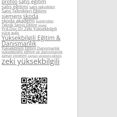
profilo
satış eğitim
satış eğitimi
satış teknikleri
Satış Teknikleri Eğitimi
skoda
siemens
skoda akademi
superstep
Teknik Servis Eğitim
Vestel
Yrd.Doç.Dr.Zeki Yüksekbilgili
yüce auto
Yüksekbilgili Eğitim &
Danışmanlık
Yüksekbilgili Eğitim Danışmanlık
yüksekbilgili eğitim ve danışmanlık
zaman yönetimi
zaman yönetimi eğitimi
zeki yüksekbilgili