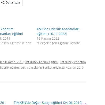
Daha fazla
 Yönetim
AMC’de Liderlik Anahtarları
anları eğitimi
eğitimi (16.11.2022)
ık 2019
16 Kasım 2022
leşen Eğitim" içinde
"Gerçekleşen Eğitim" içinde
iderlik kampı 2019
,
üst düzey liderlik eğitimi
,
üst düzey yönetim
iderlik eğitimi
,
zeki yüksekbilgili
etiketleriyle
23 Haziran 2019
(20-
TİMKEN’de Değer Satışı eğitimi (24-06-2019)
→