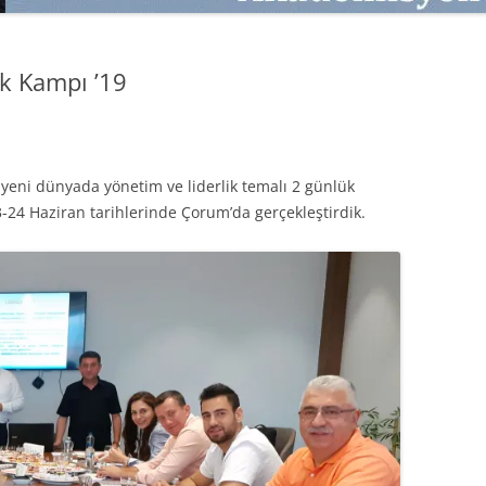
SATMAK
TEB KOBI TV
TÜKETICI DAVRANIŞLARI
SATIŞ – PAZARLAMA ÖYKÜLERI
ik Kampı ’19
INTERDISCIPLINARY REFLECTIONS
OF DIGITAL TRANSFORMATION
PERAKENDE METRIKLERI
 yeni dünyada yönetim ve liderlik temalı 2 günlük
HIZLI MODA TÜKETICILERININ
-24 Haziran tarihlerinde Çorum’da gerçekleştirdik.
MAĞAZA ATMOSFERINE
VERDIKLERI ÖNEM
PAZARLAMADA YENI USTALIK
PAZARLAMA TEMELLERI
PAZARLAMA MUCIZE DEĞILDIR
PAZARLAMA CANAVARI