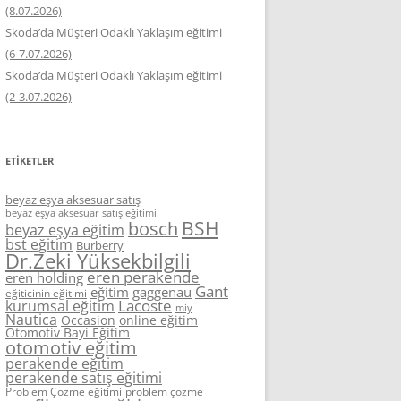
(8.07.2026)
Skoda’da Müşteri Odaklı Yaklaşım eğitimi
(6-7.07.2026)
Skoda’da Müşteri Odaklı Yaklaşım eğitimi
(2-3.07.2026)
ETIKETLER
beyaz eşya aksesuar satış
beyaz eşya aksesuar satış eğitimi
BSH
bosch
beyaz eşya eğitim
bst eğitim
Burberry
Dr.Zeki Yüksekbilgili
eren perakende
eren holding
Gant
eğitim
gaggenau
eğiticinin eğitimi
Lacoste
kurumsal eğitim
miy
Nautica
Occasion
online eğitim
Otomotiv Bayi Eğitim
otomotiv eğitim
perakende eğitim
perakende satış eğitimi
Problem Çözme eğitimi
problem çözme