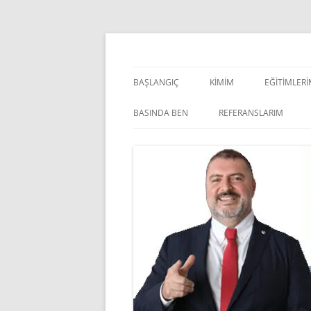
İçeriğe
atla
Pazarlama Danışmanı, Eğitmen ve Akademisye
Zeki Yüksekbilgili
BAŞLANGIÇ
KIMIM
EĞITIMLER
YÖNETSEL 
BASINDA BEN
REFERANSLARIM
KIŞISEL GE
INDOOR V