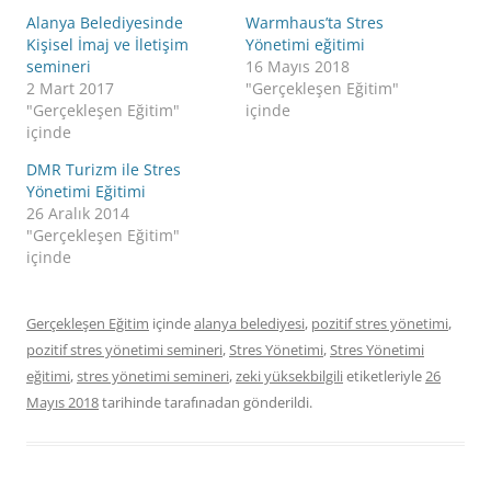
Alanya Belediyesinde
Warmhaus’ta Stres
Kişisel İmaj ve İletişim
Yönetimi eğitimi
semineri
16 Mayıs 2018
2 Mart 2017
"Gerçekleşen Eğitim"
"Gerçekleşen Eğitim"
içinde
içinde
DMR Turizm ile Stres
Yönetimi Eğitimi
26 Aralık 2014
"Gerçekleşen Eğitim"
içinde
Gerçekleşen Eğitim
içinde
alanya belediyesi
,
pozitif stres yönetimi
,
pozitif stres yönetimi semineri
,
Stres Yönetimi
,
Stres Yönetimi
eğitimi
,
stres yönetimi semineri
,
zeki yüksekbilgili
etiketleriyle
26
Mayıs 2018
tarihinde
tarafınadan gönderildi.