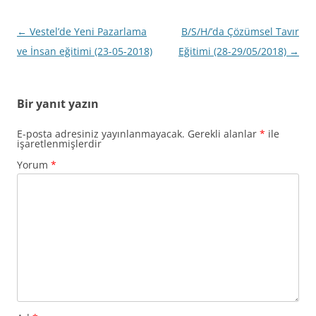
Yazı
←
Vestel’de Yeni Pazarlama
B/S/H/’da Çözümsel Tavır
dolaşımı
ve İnsan eğitimi (23-05-2018)
Eğitimi (28-29/05/2018)
→
Bir yanıt yazın
E-posta adresiniz yayınlanmayacak.
Gerekli alanlar
*
ile
işaretlenmişlerdir
Yorum
*