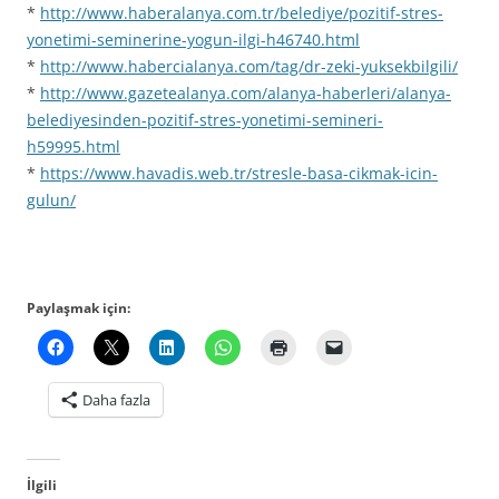
*
http://www.haberalanya.com.tr/belediye/pozitif-stres-
yonetimi-seminerine-yogun-ilgi-h46740.html
*
http://www.habercialanya.com/tag/dr-zeki-yuksekbilgili/
*
http://www.gazetealanya.com/alanya-haberleri/alanya-
belediyesinden-pozitif-stres-yonetimi-semineri-
h59995.html
*
https://www.havadis.web.tr/stresle-basa-cikmak-icin-
gulun/
Paylaşmak için:
Daha fazla
İlgili