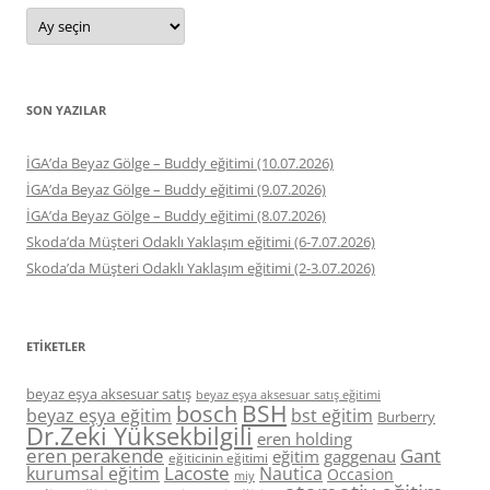
Arşivler
SON YAZILAR
İGA’da Beyaz Gölge – Buddy eğitimi (10.07.2026)
İGA’da Beyaz Gölge – Buddy eğitimi (9.07.2026)
İGA’da Beyaz Gölge – Buddy eğitimi (8.07.2026)
Skoda’da Müşteri Odaklı Yaklaşım eğitimi (6-7.07.2026)
Skoda’da Müşteri Odaklı Yaklaşım eğitimi (2-3.07.2026)
ETIKETLER
beyaz eşya aksesuar satış
beyaz eşya aksesuar satış eğitimi
BSH
bosch
beyaz eşya eğitim
bst eğitim
Burberry
Dr.Zeki Yüksekbilgili
eren holding
eren perakende
Gant
eğitim
gaggenau
eğiticinin eğitimi
Lacoste
kurumsal eğitim
Nautica
Occasion
miy