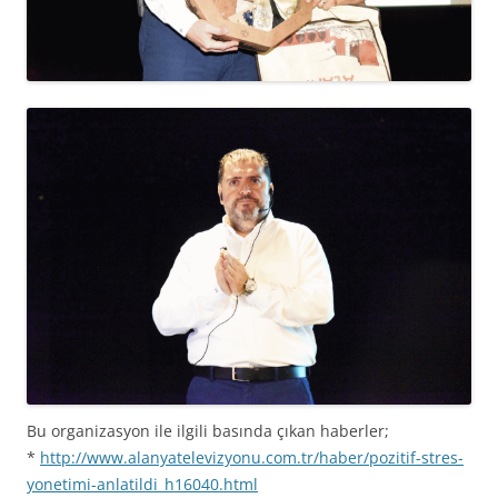
Bu organizasyon ile ilgili basında çıkan haberler;
*
http://www.alanyatelevizyonu.com.tr/haber/pozitif-stres-
yonetimi-anlatildi_h16040.html