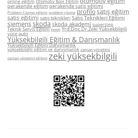
otomotiv eğitim
online eğitim
Otomotiv Bayi Eğitim
perakende eğitim
perakende satış eğitimi
profilo
satış eğitim
Problem Çözme eğitimi
problem çözme
satış eğitimi
Satış Teknikleri Eğitimi
satış teknikleri
skoda
siemens
skoda akademi
superstep
Yrd.Doç.Dr.Zeki Yüksekbilgili
Teknik Servis Eğitim
Vestel
yüce auto
Yüksekbilgili Eğitim & Danışmanlık
Yüksekbilgili Eğitim Danışmanlık
yüksekbilgili eğitim ve danışmanlık
zaman yönetimi
zeki yüksekbilgili
zaman yönetimi eğitimi