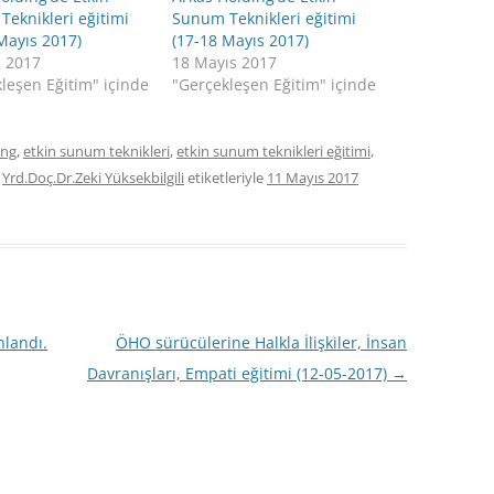
eknikleri eğitimi
Sunum Teknikleri eğitimi
Mayıs 2017)
(17-18 Mayıs 2017)
s 2017
18 Mayıs 2017
leşen Eğitim" içinde
"Gerçekleşen Eğitim" içinde
ing
,
etkin sunum teknikleri
,
etkin sunum teknikleri eğitimi
,
,
Yrd.Doç.Dr.Zeki Yüksekbilgili
etiketleriyle
11 Mayıs 2017
nlandı.
ÖHO sürücülerine Halkla İlişkiler, İnsan
Davranışları, Empati eğitimi (12-05-2017)
→