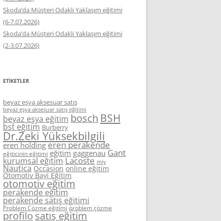
Skoda’da Müşteri Odaklı Yaklaşım eğitimi
(6-7.07.2026)
Skoda’da Müşteri Odaklı Yaklaşım eğitimi
(2-3.07.2026)
ETIKETLER
beyaz eşya aksesuar satış
beyaz eşya aksesuar satış eğitimi
BSH
bosch
beyaz eşya eğitim
bst eğitim
Burberry
Dr.Zeki Yüksekbilgili
eren perakende
eren holding
Gant
eğitim
gaggenau
eğiticinin eğitimi
Lacoste
kurumsal eğitim
miy
Nautica
Occasion
online eğitim
Otomotiv Bayi Eğitim
otomotiv eğitim
perakende eğitim
perakende satış eğitimi
Problem Çözme eğitimi
problem çözme
profilo
satış eğitim