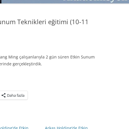
SATMAK
TEB KOBI TV
TÜKETICI DAVRANIŞLARI
SATIŞ – PAZARLAMA ÖYKÜLERI
unum Teknikleri eğitimi (10-11
INTERDISCIPLINARY REFLECTIONS
OF DIGITAL TRANSFORMATION
PERAKENDE METRIKLERI
HIZLI MODA TÜKETICILERININ
 Yang Ming çalışanlarıyla 2 gün süren Etkin Sunum
MAĞAZA ATMOSFERINE
erinde gerçekleştirdik.
VERDIKLERI ÖNEM
PAZARLAMADA YENI USTALIK
PAZARLAMA TEMELLERI
Daha fazla
PAZARLAMA MUCIZE DEĞILDIR
PAZARLAMA CANAVARI
olding’de Etkin
Arkas Holding’de Etkin