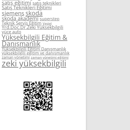
satış eğitimi
satış teknikleri
Satış Teknikleri Eğitimi
skoda
siemens
skoda akademi
superstep
Teknik Servis Eğitim
Vestel
Yrd.Doç.Dr.Zeki Yüksekbilgili
yüce auto
Yüksekbilgili Eğitim &
Danışmanlık
Yüksekbilgili Eğitim Danışmanlık
yüksekbilgili eğitim ve danışmanlık
zaman yönetimi
zaman yönetimi eğitimi
zeki yüksekbilgili