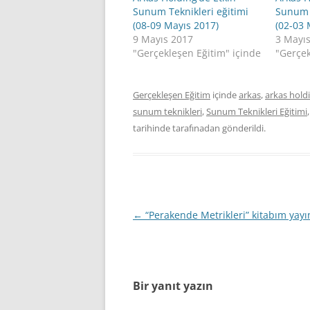
Sunum Teknikleri eğitimi
Sunum T
(08-09 Mayıs 2017)
(02-03 
9 Mayıs 2017
3 Mayı
"Gerçekleşen Eğitim" içinde
"Gerçek
Gerçekleşen Eğitim
içinde
arkas
,
arkas hold
sunum teknikleri
,
Sunum Teknikleri Eğitimi
tarihinde
tarafınadan gönderildi.
Yazı
←
“Perakende Metrikleri” kitabım yayı
dolaşımı
Bir yanıt yazın