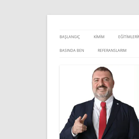
İçeriğe
atla
Pazarlama Danışmanı, Eğitmen ve Akademisye
Zeki Yüksekbilgili
BAŞLANGIÇ
KIMIM
EĞITIMLER
YÖNETSEL 
BASINDA BEN
REFERANSLARIM
KIŞISEL GE
INDOOR V