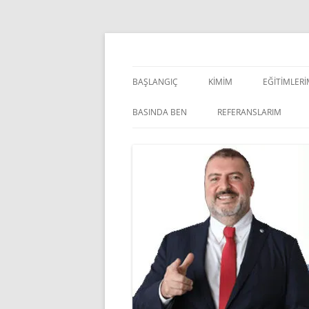
İçeriğe
atla
Pazarlama Danışmanı, Eğitmen ve Akademisye
Zeki Yüksekbilgili
BAŞLANGIÇ
KIMIM
EĞITIMLER
YÖNETSEL 
BASINDA BEN
REFERANSLARIM
KIŞISEL GE
INDOOR V