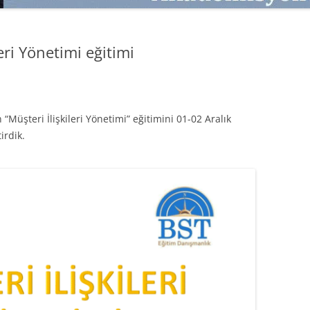
SATMAK
TEB KOBI TV
TÜKETICI DAVRANIŞLARI
SATIŞ – PAZARLAMA ÖYKÜLERI
eri Yönetimi eğitimi
INTERDISCIPLINARY REFLECTIONS
OF DIGITAL TRANSFORMATION
PERAKENDE METRIKLERI
Müşteri İlişkileri Yönetimi” eğitimini 01-02 Aralık
HIZLI MODA TÜKETICILERININ
irdik.
MAĞAZA ATMOSFERINE
VERDIKLERI ÖNEM
PAZARLAMADA YENI USTALIK
PAZARLAMA TEMELLERI
PAZARLAMA MUCIZE DEĞILDIR
PAZARLAMA CANAVARI