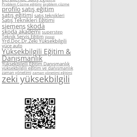
Problem Çözme eğitimi
problem çözme
profilo
satış eğitim
satış eğitimi
satış teknikleri
Satış Teknikleri Eğitimi
skoda
siemens
skoda akademi
superstep
Teknik Servis Eğitim
Vestel
Yrd.Doç.Dr.Zeki Yüksekbilgili
yüce auto
Yüksekbilgili Eğitim &
Danışmanlık
Yüksekbilgili Eğitim Danışmanlık
yüksekbilgili eğitim ve danışmanlık
zaman yönetimi
zaman yönetimi eğitimi
zeki yüksekbilgili