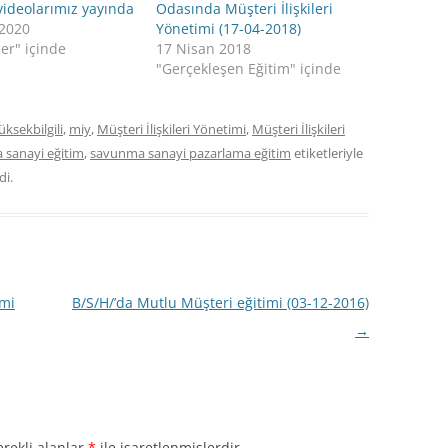
videolarımız yayında
Odasında Müşteri İlişkileri
 2020
Yönetimi (17-04-2018)
er" içinde
17 Nisan 2018
"Gerçekleşen Eğitim" içinde
üksekbilgili
,
miy
,
Müşteri İlişkileri Yönetimi
,
Müşteri İlişkileri
sanayi eğitim
,
savunma sanayi pazarlama eğitim
etiketleriyle
di.
imi
B/S/H/’da Mutlu Müşteri eğitimi (03-12-2016)
→
rekli alanlar
*
ile işaretlenmişlerdir