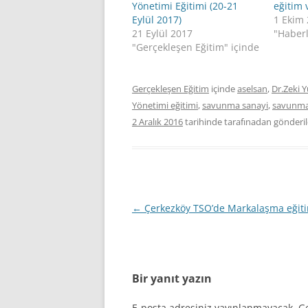
Yönetimi Eğitimi (20-21
eğitim 
Eylül 2017)
1 Ekim
21 Eylül 2017
"Haberl
"Gerçekleşen Eğitim" içinde
Gerçekleşen Eğitim
içinde
aselsan
,
Dr.Zeki Y
Yönetimi eğitimi
,
savunma sanayi
,
savunma 
2 Aralık 2016
tarihinde
tarafınadan gönderil
Yazı
←
Çerkezköy TSO’de Markalaşma eğit
dolaşımı
Bir yanıt yazın
E-posta adresiniz yayınlanmayacak.
Ge