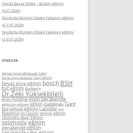
İGA’da Beyaz Gölge – Buddy eğitimi
(8.07.2026)
Skoda’da Müşteri Odaklı Yaklaşım eğitimi
(6-7.07.2026)
Skoda’da Müşteri Odaklı Yaklaşım eğitimi
(2-3.07.2026)
ETIKETLER
beyaz eşya aksesuar satış
beyaz eşya aksesuar satış eğitimi
BSH
bosch
beyaz eşya eğitim
bst eğitim
Burberry
Dr.Zeki Yüksekbilgili
eren perakende
eren holding
Gant
eğitim
gaggenau
eğiticinin eğitimi
Lacoste
kurumsal eğitim
miy
Nautica
Occasion
online eğitim
Otomotiv Bayi Eğitim
otomotiv eğitim
perakende eğitim
perakende satış eğitimi