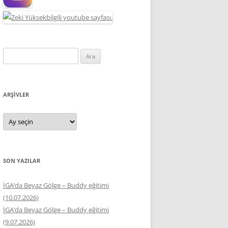
Arama:
ARŞIVLER
Arşivler
SON YAZILAR
İGA’da Beyaz Gölge – Buddy eğitimi
(10.07.2026)
İGA’da Beyaz Gölge – Buddy eğitimi
(9.07.2026)