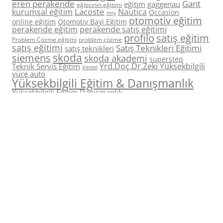
eren perakende
Gant
eğitim
gaggenau
eğiticinin eğitimi
Lacoste
kurumsal eğitim
Nautica
Occasion
miy
otomotiv eğitim
online eğitim
Otomotiv Bayi Eğitim
perakende eğitim
perakende satış eğitimi
profilo
satış eğitim
Problem Çözme eğitimi
problem çözme
satış eğitimi
Satış Teknikleri Eğitimi
satış teknikleri
skoda
siemens
skoda akademi
superstep
Yrd.Doç.Dr.Zeki Yüksekbilgili
Teknik Servis Eğitim
Vestel
yüce auto
Yüksekbilgili Eğitim & Danışmanlık
Yüksekbilgili Eğitim Danışmanlık
yüksekbilgili eğitim ve danışmanlık
zaman yönetimi
zeki yüksekbilgili
zaman yönetimi eğitimi