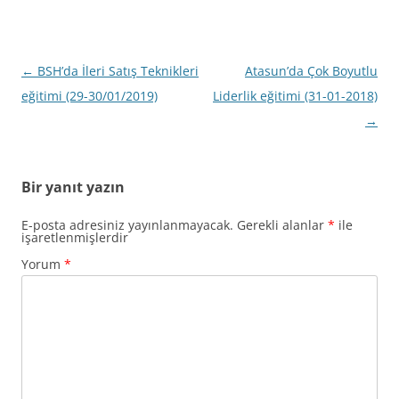
Yazı
←
BSH’da İleri Satış Teknikleri
Atasun’da Çok Boyutlu
dolaşımı
eğitimi (29-30/01/2019)
Liderlik eğitimi (31-01-2018)
→
Bir yanıt yazın
E-posta adresiniz yayınlanmayacak.
Gerekli alanlar
*
ile
işaretlenmişlerdir
Yorum
*