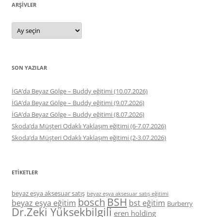
ARŞIVLER
Arşivler
SON YAZILAR
İGA’da Beyaz Gölge – Buddy eğitimi (10.07.2026)
İGA’da Beyaz Gölge – Buddy eğitimi (9.07.2026)
İGA’da Beyaz Gölge – Buddy eğitimi (8.07.2026)
Skoda’da Müşteri Odaklı Yaklaşım eğitimi (6-7.07.2026)
Skoda’da Müşteri Odaklı Yaklaşım eğitimi (2-3.07.2026)
ETIKETLER
beyaz eşya aksesuar satış
beyaz eşya aksesuar satış eğitimi
BSH
bosch
beyaz eşya eğitim
bst eğitim
Burberry
Dr.Zeki Yüksekbilgili
eren holding