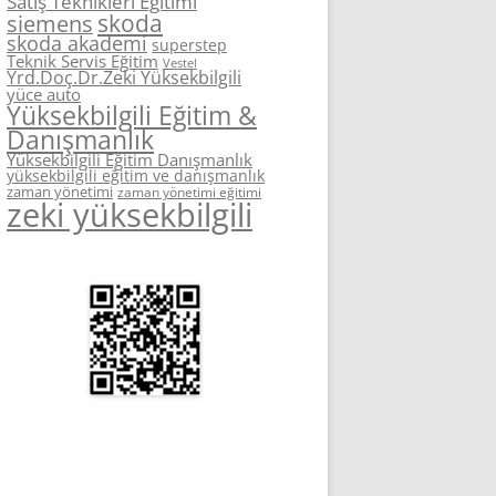
Satış Teknikleri Eğitimi
skoda
siemens
skoda akademi
superstep
Teknik Servis Eğitim
Vestel
Yrd.Doç.Dr.Zeki Yüksekbilgili
yüce auto
Yüksekbilgili Eğitim &
Danışmanlık
Yüksekbilgili Eğitim Danışmanlık
yüksekbilgili eğitim ve danışmanlık
zaman yönetimi
zaman yönetimi eğitimi
zeki yüksekbilgili