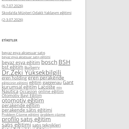
(6-7.07.2026)
Skoda’da Müşteri Odaklı Yaklaşım eğitimi
(2-3.07.2026)
ETIKETLER
beyaz eşya aksesuar satış
beyaz eşya aksesuar satış eğitimi
BSH
bosch
beyaz eşya eğitim
bst eğitim
Burberry
Dr.Zeki Yüksekbilgili
eren perakende
eren holding
Gant
eğitim
gaggenau
eğiticinin eğitimi
Lacoste
kurumsal eğitim
miy
Nautica
Occasion
online eğitim
Otomotiv Bayi Eğitim
otomotiv eğitim
perakende eğitim
perakende satış eğitimi
Problem Çözme eğitimi
problem çözme
profilo
satış eğitim
satış eğitimi
satış teknikleri