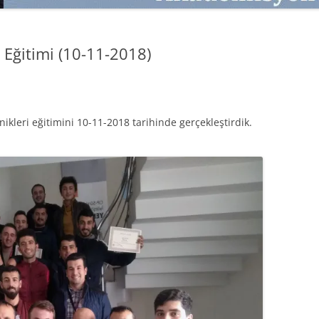
SATMAK
TEB KOBI TV
TÜKETICI DAVRANIŞLARI
SATIŞ – PAZARLAMA ÖYKÜLERI
i Eğitimi (10-11-2018)
INTERDISCIPLINARY REFLECTIONS
OF DIGITAL TRANSFORMATION
PERAKENDE METRIKLERI
nikleri eğitimini 10-11-2018 tarihinde gerçekleştirdik.
HIZLI MODA TÜKETICILERININ
MAĞAZA ATMOSFERINE
VERDIKLERI ÖNEM
PAZARLAMADA YENI USTALIK
PAZARLAMA TEMELLERI
PAZARLAMA MUCIZE DEĞILDIR
PAZARLAMA CANAVARI