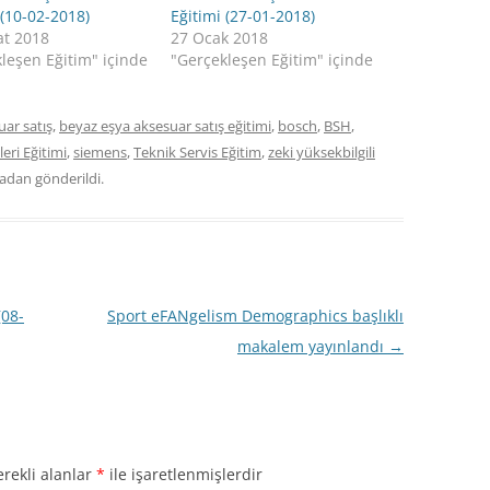
 (10-02-2018)
Eğitimi (27-01-2018)
at 2018
27 Ocak 2018
leşen Eğitim" içinde
"Gerçekleşen Eğitim" içinde
ar satış
,
beyaz eşya aksesuar satış eğitimi
,
bosch
,
BSH
,
leri Eğitimi
,
siemens
,
Teknik Servis Eğitim
,
zeki yüksekbilgili
nadan gönderildi.
(08-
Sport eFANgelism Demographics başlıklı
makalem yayınlandı
→
rekli alanlar
*
ile işaretlenmişlerdir