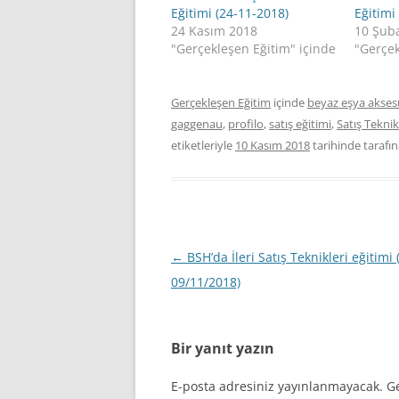
Eğitimi (24-11-2018)
Eğitimi
24 Kasım 2018
10 Şub
"Gerçekleşen Eğitim" içinde
"Gerçek
Gerçekleşen Eğitim
içinde
beyaz eşya aksesu
gaggenau
,
profilo
,
satış eğitimi
,
Satış Teknik
etiketleriyle
10 Kasım 2018
tarihinde
tarafı
Yazı
←
BSH’da İleri Satış Teknikleri eğitimi 
dolaşımı
09/11/2018)
Bir yanıt yazın
E-posta adresiniz yayınlanmayacak.
Ge