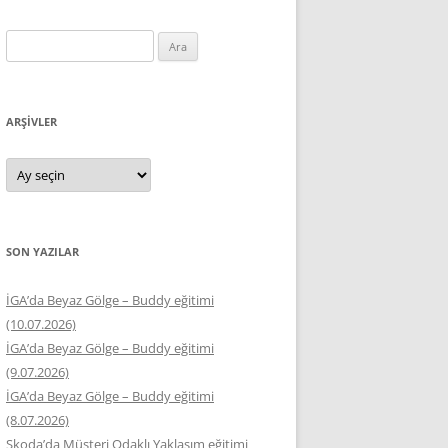
Arama:
ARŞIVLER
Arşivler
SON YAZILAR
İGA’da Beyaz Gölge – Buddy eğitimi
(10.07.2026)
İGA’da Beyaz Gölge – Buddy eğitimi
(9.07.2026)
İGA’da Beyaz Gölge – Buddy eğitimi
(8.07.2026)
Skoda’da Müşteri Odaklı Yaklaşım eğitimi