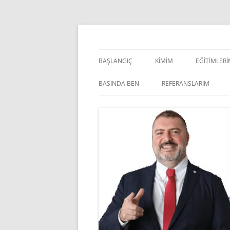
İçeriğe
atla
Pazarlama Danışmanı, Eğitmen ve Akademisye
Zeki Yüksekbilgili
BAŞLANGIÇ
KIMIM
EĞITIMLER
YÖNETSEL 
BASINDA BEN
REFERANSLARIM
KIŞISEL GE
INDOOR V