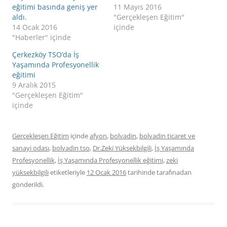
eğitimi basında geniş yer
11 Mayıs 2016
aldı.
"Gerçekleşen Eğitim"
14 Ocak 2016
içinde
"Haberler" içinde
Çerkezköy TSO’da İş
Yaşamında Profesyonellik
eğitimi
9 Aralık 2015
"Gerçekleşen Eğitim"
içinde
Gerçekleşen Eğitim
içinde
afyon
,
bolvadin
,
bolvadin ticaret ve
sanayi odası
,
bolvadin tso
,
Dr.Zeki Yüksekbilgili
,
İş Yaşamında
Profesyonellik
,
İş Yaşamında Profesyonellik eğitimi
,
zeki
yüksekbilgili
etiketleriyle
12 Ocak 2016
tarihinde
tarafınadan
gönderildi.