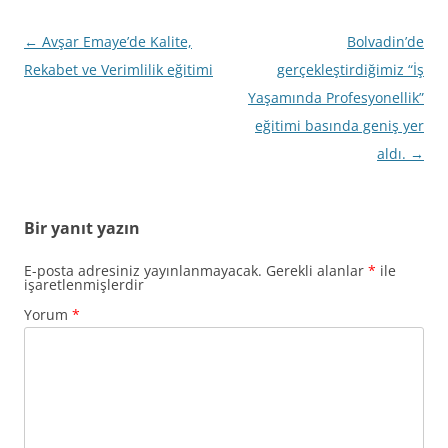
Yazı
←
Avşar Emaye’de Kalite,
Bolvadin’de
dolaşımı
Rekabet ve Verimlilik eğitimi
gerçekleştirdiğimiz “İş
Yaşamında Profesyonellik”
eğitimi basında geniş yer
aldı.
→
Bir yanıt yazın
E-posta adresiniz yayınlanmayacak.
Gerekli alanlar
*
ile
işaretlenmişlerdir
Yorum
*