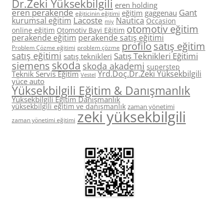
Dr.Zeki Yüksekbilgili
eren holding
eren perakende
Gant
eğitim
gaggenau
eğiticinin eğitimi
Lacoste
kurumsal eğitim
Nautica
Occasion
miy
otomotiv eğitim
online eğitim
Otomotiv Bayi Eğitim
perakende eğitim
perakende satış eğitimi
profilo
satış eğitim
Problem Çözme eğitimi
problem çözme
satış eğitimi
Satış Teknikleri Eğitimi
satış teknikleri
skoda
siemens
skoda akademi
superstep
Yrd.Doç.Dr.Zeki Yüksekbilgili
Teknik Servis Eğitim
Vestel
yüce auto
Yüksekbilgili Eğitim & Danışmanlık
Yüksekbilgili Eğitim Danışmanlık
yüksekbilgili eğitim ve danışmanlık
zaman yönetimi
zeki yüksekbilgili
zaman yönetimi eğitimi