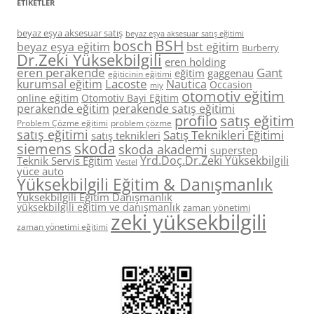
ETIKETLER
beyaz eşya aksesuar satış
beyaz eşya aksesuar satış eğitimi
BSH
bosch
beyaz eşya eğitim
bst eğitim
Burberry
Dr.Zeki Yüksekbilgili
eren holding
eren perakende
Gant
eğitim
gaggenau
eğiticinin eğitimi
Lacoste
kurumsal eğitim
Nautica
Occasion
miy
otomotiv eğitim
online eğitim
Otomotiv Bayi Eğitim
perakende eğitim
perakende satış eğitimi
profilo
satış eğitim
Problem Çözme eğitimi
problem çözme
satış eğitimi
Satış Teknikleri Eğitimi
satış teknikleri
skoda
siemens
skoda akademi
superstep
Yrd.Doç.Dr.Zeki Yüksekbilgili
Teknik Servis Eğitim
Vestel
yüce auto
Yüksekbilgili Eğitim & Danışmanlık
Yüksekbilgili Eğitim Danışmanlık
yüksekbilgili eğitim ve danışmanlık
zaman yönetimi
zeki yüksekbilgili
zaman yönetimi eğitimi