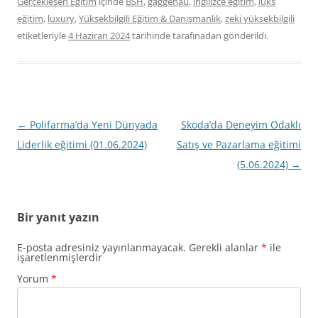
Gerçekleşen Eğitim
içinde
BSH
,
gaggenau
,
ingilizce eğitim
,
lüks
eğitim
,
luxury
,
Yüksekbilgili Eğitim & Danışmanlık
,
zeki yüksekbilgili
etiketleriyle
4 Haziran 2024
tarihinde
tarafınadan gönderildi.
Yazı
←
Polifarma’da Yeni Dünyada
Skoda’da Deneyim Odaklı
dolaşımı
Liderlik eğitimi (01.06.2024)
Satış ve Pazarlama eğitimi
(5.06.2024)
→
Bir yanıt yazın
E-posta adresiniz yayınlanmayacak.
Gerekli alanlar
*
ile
işaretlenmişlerdir
Yorum
*