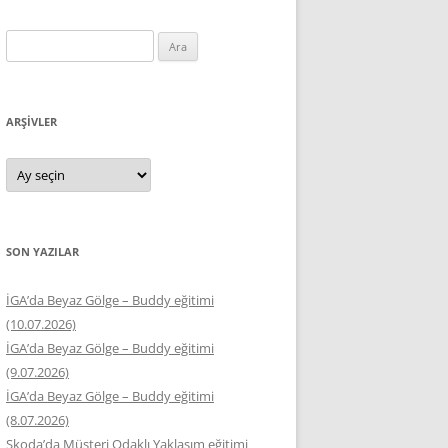
Arama:
ARŞIVLER
Arşivler
SON YAZILAR
İGA’da Beyaz Gölge – Buddy eğitimi
(10.07.2026)
İGA’da Beyaz Gölge – Buddy eğitimi
(9.07.2026)
İGA’da Beyaz Gölge – Buddy eğitimi
(8.07.2026)
Skoda’da Müşteri Odaklı Yaklaşım eğitimi