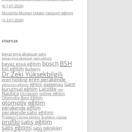
(6-7.07.2026)
Skoda’da Müşteri Odaklı Yaklaşım eğitimi
(2-3.07.2026)
ETIKETLER
beyaz eşya aksesuar satış
beyaz eşya aksesuar satış eğitimi
BSH
bosch
beyaz eşya eğitim
bst eğitim
Burberry
Dr.Zeki Yüksekbilgili
eren perakende
eren holding
Gant
eğitim
gaggenau
eğiticinin eğitimi
Lacoste
kurumsal eğitim
miy
Nautica
Occasion
online eğitim
Otomotiv Bayi Eğitim
otomotiv eğitim
perakende eğitim
perakende satış eğitimi
Problem Çözme eğitimi
problem çözme
profilo
satış eğitim
satış eğitimi
satış teknikleri