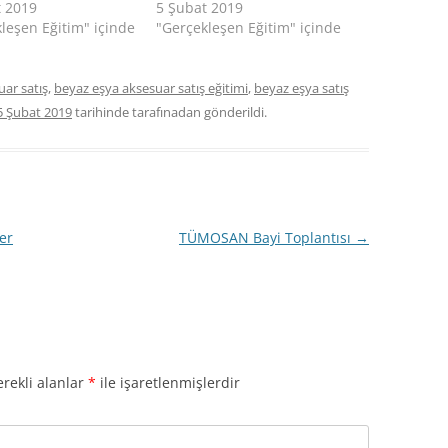
t 2019
5 Şubat 2019
leşen Eğitim" içinde
"Gerçekleşen Eğitim" içinde
ar satış
,
beyaz eşya aksesuar satış eğitimi
,
beyaz eşya satış
5 Şubat 2019
tarihinde
tarafınadan gönderildi.
er
TÜMOSAN Bayi Toplantısı
→
rekli alanlar
*
ile işaretlenmişlerdir