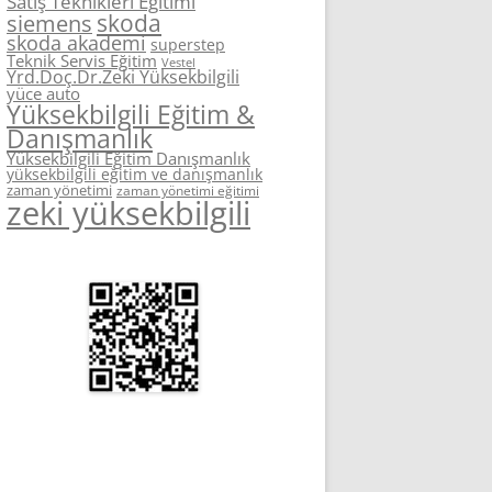
Satış Teknikleri Eğitimi
skoda
siemens
skoda akademi
superstep
Teknik Servis Eğitim
Vestel
Yrd.Doç.Dr.Zeki Yüksekbilgili
yüce auto
Yüksekbilgili Eğitim &
Danışmanlık
Yüksekbilgili Eğitim Danışmanlık
yüksekbilgili eğitim ve danışmanlık
zaman yönetimi
zaman yönetimi eğitimi
zeki yüksekbilgili