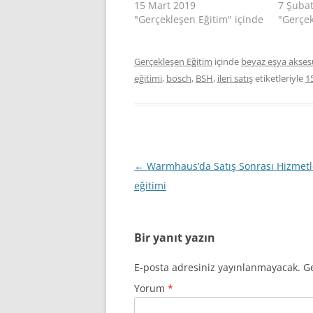
15 Mart 2019
7 Şuba
"Gerçekleşen Eğitim" içinde
"Gerçek
Gerçekleşen Eğitim
içinde
beyaz eşya aksesu
eğitimi
,
bosch
,
BSH
,
ileri satış
etiketleriyle
1
Yazı
←
Warmhaus’da Satış Sonrası Hizmetl
dolaşımı
eğitimi
Bir yanıt yazın
E-posta adresiniz yayınlanmayacak.
Ge
Yorum
*