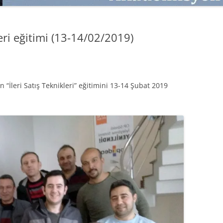
SATMAK
TEB KOBI TV
TÜKETICI DAVRANIŞLARI
SATIŞ – PAZARLAMA ÖYKÜLERI
leri eğitimi (13-14/02/2019)
INTERDISCIPLINARY REFLECTIONS
OF DIGITAL TRANSFORMATION
PERAKENDE METRIKLERI
n “İleri Satış Teknikleri” eğitimini 13-14 Şubat 2019
HIZLI MODA TÜKETICILERININ
MAĞAZA ATMOSFERINE
VERDIKLERI ÖNEM
PAZARLAMADA YENI USTALIK
PAZARLAMA TEMELLERI
PAZARLAMA MUCIZE DEĞILDIR
PAZARLAMA CANAVARI