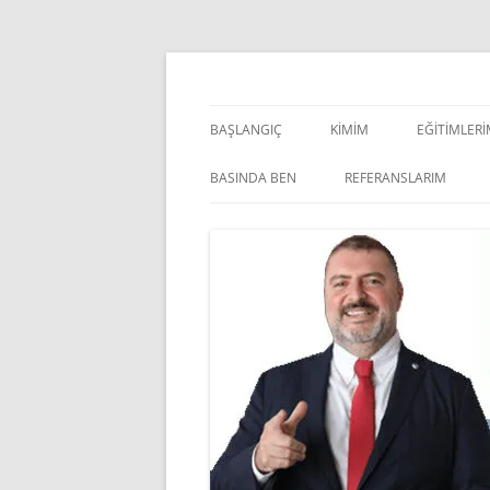
İçeriğe
atla
Pazarlama Danışmanı, Eğitmen ve Akademisye
Zeki Yüksekbilgili
BAŞLANGIÇ
KIMIM
EĞITIMLER
YÖNETSEL 
BASINDA BEN
REFERANSLARIM
KIŞISEL GE
INDOOR V