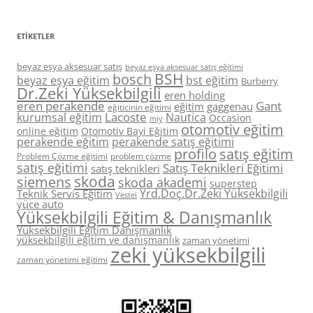
ETIKETLER
beyaz eşya aksesuar satış
beyaz eşya aksesuar satış eğitimi
BSH
bosch
beyaz eşya eğitim
bst eğitim
Burberry
Dr.Zeki Yüksekbilgili
eren holding
eren perakende
Gant
eğitim
gaggenau
eğiticinin eğitimi
Lacoste
kurumsal eğitim
Nautica
Occasion
miy
otomotiv eğitim
online eğitim
Otomotiv Bayi Eğitim
perakende eğitim
perakende satış eğitimi
profilo
satış eğitim
Problem Çözme eğitimi
problem çözme
satış eğitimi
Satış Teknikleri Eğitimi
satış teknikleri
skoda
siemens
skoda akademi
superstep
Yrd.Doç.Dr.Zeki Yüksekbilgili
Teknik Servis Eğitim
Vestel
yüce auto
Yüksekbilgili Eğitim & Danışmanlık
Yüksekbilgili Eğitim Danışmanlık
yüksekbilgili eğitim ve danışmanlık
zaman yönetimi
zeki yüksekbilgili
zaman yönetimi eğitimi