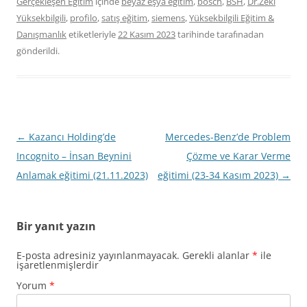
Gerçekleşen Eğitim
içinde
beyaz eşya eğitim
,
bosch
,
BSH
,
Dr.Zeki
Yüksekbilgili
,
profilo
,
satış eğitim
,
siemens
,
Yüksekbilgili Eğitim &
Danışmanlık
etiketleriyle
22 Kasım 2023
tarihinde
tarafınadan
gönderildi.
Yazı
←
Kazancı Holding’de
Mercedes-Benz’de Problem
dolaşımı
Incognito – İnsan Beynini
Çözme ve Karar Verme
Anlamak eğitimi (21.11.2023)
eğitimi (23-34 Kasım 2023)
→
Bir yanıt yazın
E-posta adresiniz yayınlanmayacak.
Gerekli alanlar
*
ile
işaretlenmişlerdir
Yorum
*