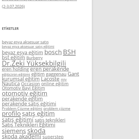
(2-3.07.2026)
ETIKETLER
beyaz eşya aksesuar satış
beyaz eşya aksesuar satış eğitimi
BSH
bosch
beyaz eşya eğitim
bst eğitim
Burberry
Dr.Zeki Yüksekbilgili
eren perakende
eren holding
Gant
eğitim
gaggenau
eğiticinin eğitimi
Lacoste
kurumsal eğitim
miy
Nautica
Occasion
online eğitim
Otomotiv Bayi Eğitim
otomotiv eğitim
perakende eğitim
perakende satış eğitimi
Problem Çözme eğitimi
problem çözme
profilo
satış eğitim
satış eğitimi
satış teknikleri
Satış Teknikleri Eğitimi
skoda
siemens
skoda akademi
superstep