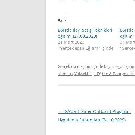
İlgili
BSH’da İleri Satış Teknikleri
BSH’da 
eğitimi (21.03.2023)
eğitimi
21 Mart 2023
31 Mar
"Gerçekleşen Eğitim" içinde
"Gerçek
Gerçekleşen Eğitim
içinde
beyaz eşya eğiti
siemens
,
Yüksekbilgili Eğitim & Danışmanlık
Yazı
←
İGA’da Trainer OnBoard Programı
dolaşımı
Uygulama Sunumları (24.10.2025)