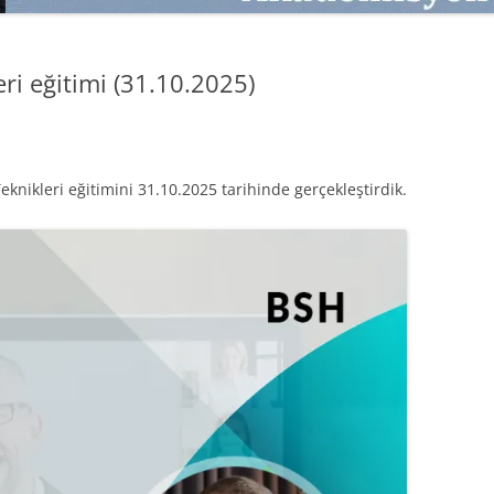
SATMAK
TEB KOBI TV
TÜKETICI DAVRANIŞLARI
SATIŞ – PAZARLAMA ÖYKÜLERI
eri eğitimi (31.10.2025)
INTERDISCIPLINARY REFLECTIONS
OF DIGITAL TRANSFORMATION
PERAKENDE METRIKLERI
Teknikleri eğitimini 31.10.2025 tarihinde gerçekleştirdik.
HIZLI MODA TÜKETICILERININ
MAĞAZA ATMOSFERINE
VERDIKLERI ÖNEM
PAZARLAMADA YENI USTALIK
PAZARLAMA TEMELLERI
PAZARLAMA MUCIZE DEĞILDIR
PAZARLAMA CANAVARI