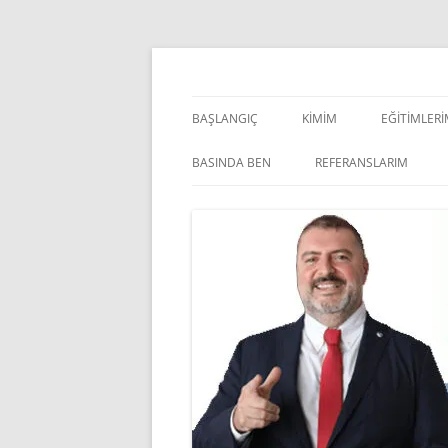
İçeriğe
atla
Pazarlama Danışmanı, Eğitmen ve Akademisye
Zeki Yüksekbilgili
BAŞLANGIÇ
KIMIM
EĞITIMLER
YÖNETSEL 
BASINDA BEN
REFERANSLARIM
KIŞISEL GE
INDOOR V