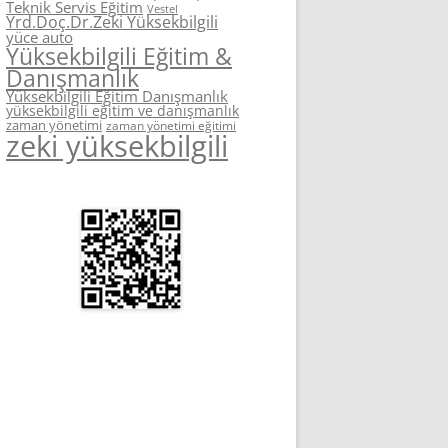
Teknik Servis Eğitim
Vestel
Yrd.Doç.Dr.Zeki Yüksekbilgili
yüce auto
Yüksekbilgili Eğitim &
Danışmanlık
Yüksekbilgili Eğitim Danışmanlık
yüksekbilgili eğitim ve danışmanlık
zaman yönetimi
zaman yönetimi eğitimi
zeki yüksekbilgili