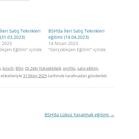
İleri Satış Teknikleri
BSH’da İleri Satış Teknikleri
 (31.03.2023)
eğitimi (14.04.2023)
t 2023
14 Nisan 2023
leşen Eğitim" içinde
"Gerçekleşen Eğitim" içinde
m
,
bosch
,
BSH
,
Dr.Zeki Yüksekbilgili
,
profilo
,
satış eğitim
,
etiketleriyle
31 Ekim 2025
tarihinde
tarafınadan gönderildi.
BSH’da Lüksü Yaşatmak eğitimi
→