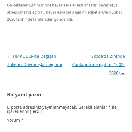
Gerçekleşen Eğitim
içinde
beyaz eşya aksesuar satış
,
beyaz eşya
aksesuar satış eğitimi
,
beyaz eşya satış eğitimi
etiketleriyle
6 Şubat
2020
tarihinde
tarafınadan gönderildi.
Yazı
←
TİMKODER’de Değişen
Skoda’da Zihinde
dolaşımı
Tüketici Davranışları eğitimi
Canlandırma eğitimi (7-02-
2020)
→
Bir yanıt yazın
E-posta adresiniz yayınlanmayacak.
Gerekli alanlar
*
ile
işaretlenmişlerdir
Yorum
*