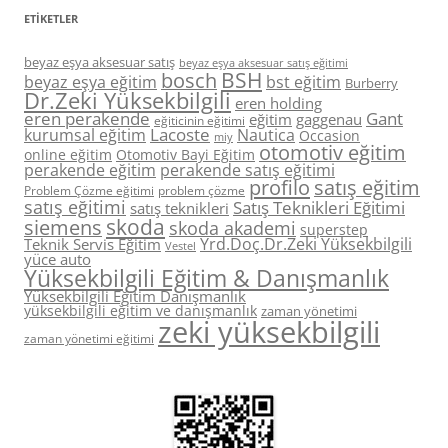
ETIKETLER
beyaz eşya aksesuar satış
beyaz eşya aksesuar satış eğitimi
BSH
bosch
beyaz eşya eğitim
bst eğitim
Burberry
Dr.Zeki Yüksekbilgili
eren holding
eren perakende
Gant
eğitim
gaggenau
eğiticinin eğitimi
Lacoste
kurumsal eğitim
Nautica
Occasion
miy
otomotiv eğitim
online eğitim
Otomotiv Bayi Eğitim
perakende eğitim
perakende satış eğitimi
profilo
satış eğitim
Problem Çözme eğitimi
problem çözme
satış eğitimi
Satış Teknikleri Eğitimi
satış teknikleri
skoda
siemens
skoda akademi
superstep
Yrd.Doç.Dr.Zeki Yüksekbilgili
Teknik Servis Eğitim
Vestel
yüce auto
Yüksekbilgili Eğitim & Danışmanlık
Yüksekbilgili Eğitim Danışmanlık
yüksekbilgili eğitim ve danışmanlık
zaman yönetimi
zeki yüksekbilgili
zaman yönetimi eğitimi