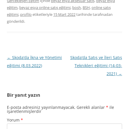
Gerçekleşen Eğitim
içinde
beyaz eşya aksesuar satış
,
beyaz eşya
eğitim
,
beyaz eşya online satış eğitimi
,
bosh
,
BSH
,
online satış
eğitimi
,
profilo
etiketleriyle
15 Mart 2022
tarihinde
tarafınadan
gönderildi.
Yazı
←
Skoda’da İkna ve Yönetimi
Skoda’da Satış ve İleri Satış
dolaşımı
eğitimi (8.03.2022)
Teknikleri eğitimi (14-03-
2021)
→
Bir yanıt yazın
E-posta adresiniz yayınlanmayacak.
Gerekli alanlar
*
ile
işaretlenmişlerdir
Yorum
*