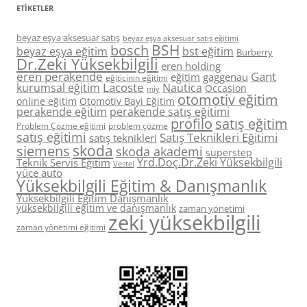
ETIKETLER
beyaz eşya aksesuar satış
beyaz eşya aksesuar satış eğitimi
BSH
bosch
beyaz eşya eğitim
bst eğitim
Burberry
Dr.Zeki Yüksekbilgili
eren holding
eren perakende
Gant
eğitim
gaggenau
eğiticinin eğitimi
Lacoste
kurumsal eğitim
Nautica
Occasion
miy
otomotiv eğitim
online eğitim
Otomotiv Bayi Eğitim
perakende eğitim
perakende satış eğitimi
profilo
satış eğitim
Problem Çözme eğitimi
problem çözme
satış eğitimi
Satış Teknikleri Eğitimi
satış teknikleri
skoda
siemens
skoda akademi
superstep
Yrd.Doç.Dr.Zeki Yüksekbilgili
Teknik Servis Eğitim
Vestel
yüce auto
Yüksekbilgili Eğitim & Danışmanlık
Yüksekbilgili Eğitim Danışmanlık
yüksekbilgili eğitim ve danışmanlık
zaman yönetimi
zeki yüksekbilgili
zaman yönetimi eğitimi