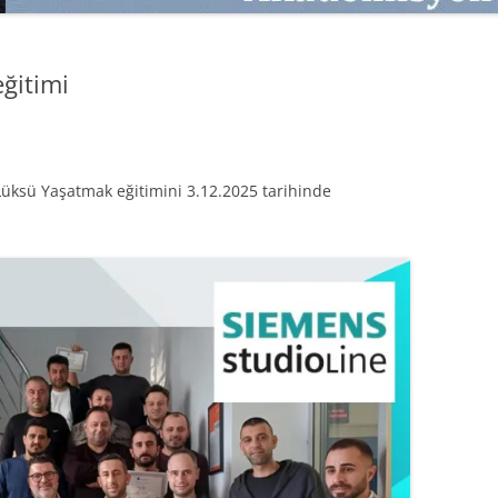
SATMAK
TEB KOBI TV
TÜKETICI DAVRANIŞLARI
SATIŞ – PAZARLAMA ÖYKÜLERI
ğitimi
INTERDISCIPLINARY REFLECTIONS
OF DIGITAL TRANSFORMATION
PERAKENDE METRIKLERI
 Lüksü Yaşatmak eğitimini 3.12.2025 tarihinde
HIZLI MODA TÜKETICILERININ
MAĞAZA ATMOSFERINE
VERDIKLERI ÖNEM
PAZARLAMADA YENI USTALIK
PAZARLAMA TEMELLERI
PAZARLAMA MUCIZE DEĞILDIR
PAZARLAMA CANAVARI