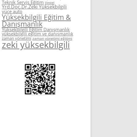
Teknik Servis Eğitim
Vestel
Yrd.Doç.Dr.Zeki Yüksekbilgili
yüce auto
Yüksekbilgili Eğitim &
Danışmanlık
Yüksekbilgili Eğitim Danışmanlık
yüksekbilgili eğitim ve danışmanlık
zaman yönetimi
zaman yönetimi eğitimi
zeki yüksekbilgili