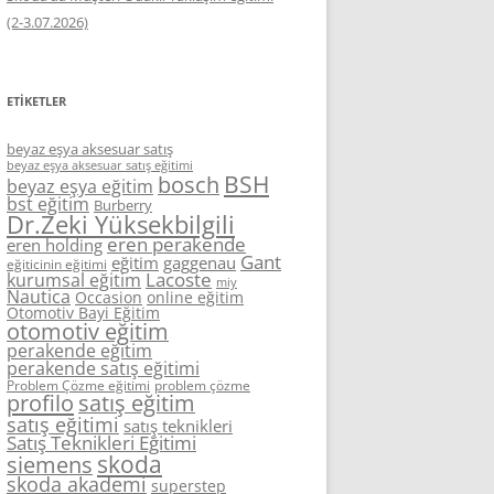
(2-3.07.2026)
ETIKETLER
beyaz eşya aksesuar satış
beyaz eşya aksesuar satış eğitimi
BSH
bosch
beyaz eşya eğitim
bst eğitim
Burberry
Dr.Zeki Yüksekbilgili
eren perakende
eren holding
Gant
eğitim
gaggenau
eğiticinin eğitimi
Lacoste
kurumsal eğitim
miy
Nautica
Occasion
online eğitim
Otomotiv Bayi Eğitim
otomotiv eğitim
perakende eğitim
perakende satış eğitimi
Problem Çözme eğitimi
problem çözme
profilo
satış eğitim
satış eğitimi
satış teknikleri
Satış Teknikleri Eğitimi
skoda
siemens
skoda akademi
superstep