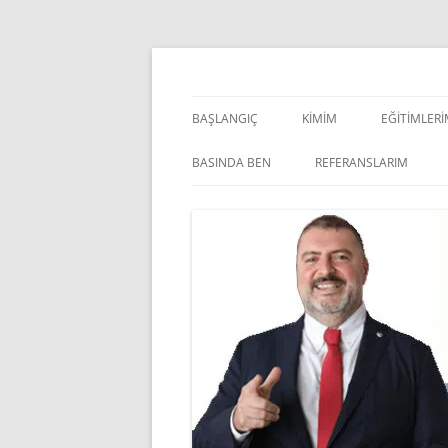
İçeriğe
atla
Pazarlama Danışmanı, Eğitmen ve Akademisye
Zeki Yüksekbilgili
BAŞLANGIÇ
KIMIM
EĞITIMLER
YÖNETSEL 
BASINDA BEN
REFERANSLARIM
KIŞISEL GE
INDOOR V