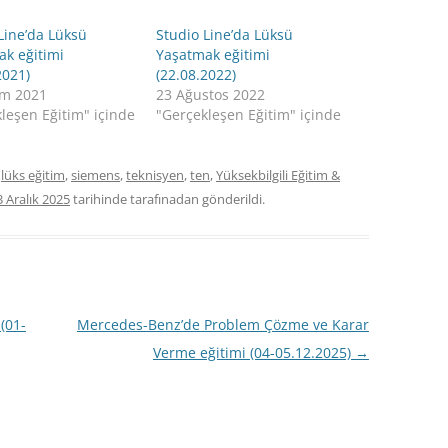
Line’da Lüksü
Studio Line’da Lüksü
ak eğitimi
Yaşatmak eğitimi
2021)
(22.08.2022)
ım 2021
23 Ağustos 2022
leşen Eğitim" içinde
"Gerçekleşen Eğitim" içinde
,
lüks eğitim
,
siemens
,
teknisyen
,
ten
,
Yüksekbilgili Eğitim &
3 Aralık 2025
tarihinde
tarafınadan gönderildi.
(01-
Mercedes-Benz’de Problem Çözme ve Karar
Verme eğitimi (04-05.12.2025)
→