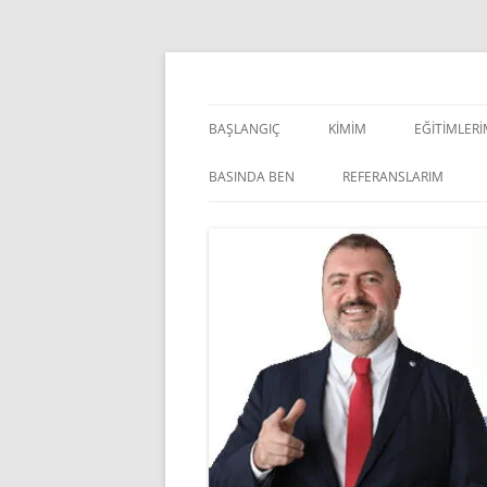
İçeriğe
atla
Pazarlama Danışmanı, Eğitmen ve Akademisye
Zeki Yüksekbilgili
BAŞLANGIÇ
KIMIM
EĞITIMLER
YÖNETSEL 
BASINDA BEN
REFERANSLARIM
KIŞISEL GE
INDOOR V