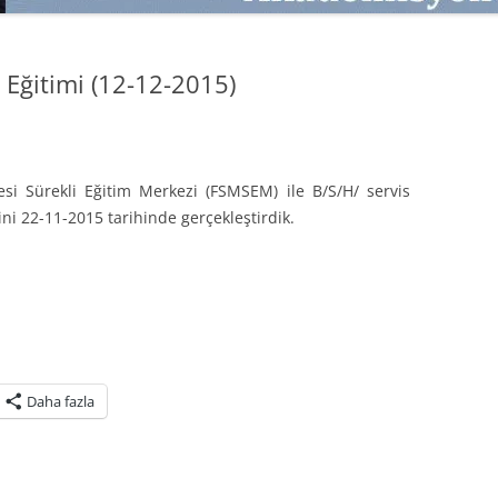
SATMAK
TEB KOBI TV
TÜKETICI DAVRANIŞLARI
SATIŞ – PAZARLAMA ÖYKÜLERI
i Eğitimi (12-12-2015)
INTERDISCIPLINARY REFLECTIONS
OF DIGITAL TRANSFORMATION
PERAKENDE METRIKLERI
si Sürekli Eğitim Merkezi (FSMSEM) ile B/S/H/ servis
HIZLI MODA TÜKETICILERININ
ini 22-11-2015 tarihinde gerçekleştirdik.
MAĞAZA ATMOSFERINE
VERDIKLERI ÖNEM
PAZARLAMADA YENI USTALIK
PAZARLAMA TEMELLERI
PAZARLAMA MUCIZE DEĞILDIR
Daha fazla
PAZARLAMA CANAVARI