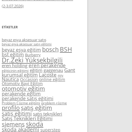
(2-3.07.2026)
ETIKETLER
beyaz eşya aksesuar satış
beyaz eşya aksesuar satış eğitimi
BSH
bosch
beyaz eşya eğitim
bst eğitim
Burberry
Dr.Zeki Yüksekbilgili
eren perakende
eren holding
Gant
eğitim
gaggenau
eğiticinin eğitimi
Lacoste
kurumsal eğitim
miy
Nautica
Occasion
online eğitim
Otomotiv Bayi Eğitim
otomotiv eğitim
perakende eğitim
perakende satış eğitimi
Problem Çözme eğitimi
problem çözme
profilo
satış eğitim
satış eğitimi
satış teknikleri
Satış Teknikleri Eğitimi
skoda
siemens
skoda akademi
superstep