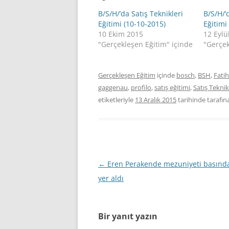
B/S/H/’da Satış Teknikleri
B/S/H/’
Eğitimi (10-10-2015)
Eğitimi
10 Ekim 2015
12 Eylü
"Gerçekleşen Eğitim" içinde
"Gerçek
Gerçekleşen Eğitim
içinde
bosch
,
BSH
,
Fatih
gaggenau
,
profilo
,
satış eğitimi
,
Satış Teknik
etiketleriyle
13 Aralık 2015
tarihinde
tarafın
Yazı
←
Eren Perakende mezuniyeti basında
dolaşımı
yer aldı
Bir yanıt yazın