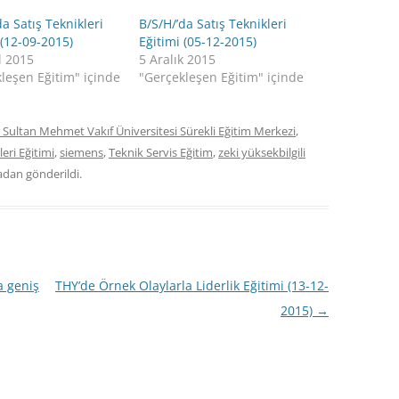
da Satış Teknikleri
B/S/H/’da Satış Teknikleri
 (12-09-2015)
Eğitimi (05-12-2015)
l 2015
5 Aralık 2015
leşen Eğitim" içinde
"Gerçekleşen Eğitim" içinde
 Sultan Mehmet Vakıf Üniversitesi Sürekli Eğitim Merkezi
,
leri Eğitimi
,
siemens
,
Teknik Servis Eğitim
,
zeki yüksekbilgili
adan gönderildi.
 geniş
THY’de Örnek Olaylarla Liderlik Eğitimi (13-12-
2015)
→