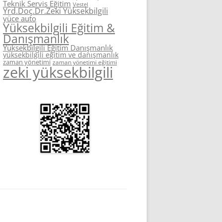
Teknik Servis Eğitim
Vestel
Yrd.Doç.Dr.Zeki Yüksekbilgili
yüce auto
Yüksekbilgili Eğitim &
Danışmanlık
Yüksekbilgili Eğitim Danışmanlık
yüksekbilgili eğitim ve danışmanlık
zaman yönetimi
zaman yönetimi eğitimi
zeki yüksekbilgili