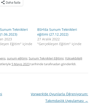
Daha fazla
 Sunum Teknikleri
BSH’da Sunum Teknikleri
 (1.06.2023)
eğitimi (27.12.2022)
ran 2023
27 Aralık 2022
leşen Eğitim" içinde
"Gerçekleşen Eğitim" içinde
mens
,
sunum eğitimi
,
Sunum Teknikleri Eğitimi
,
Yüksekbilgili
etleriyle
5 Mayıs 2023
tarihinde
tarafınadan gönderildi.
mi
Vorwerk’de Oyunlarla Öğreniyorum:
Takımdaşlık Uygulaması
→