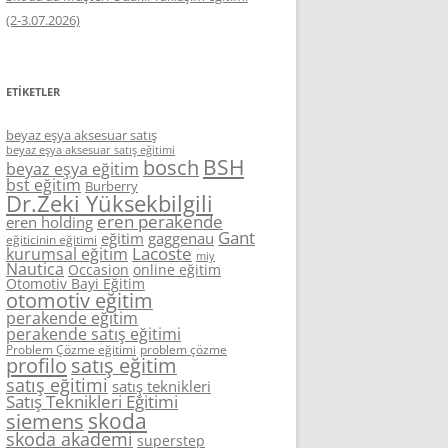
(2-3.07.2026)
ETIKETLER
beyaz eşya aksesuar satış
beyaz eşya aksesuar satış eğitimi
BSH
bosch
beyaz eşya eğitim
bst eğitim
Burberry
Dr.Zeki Yüksekbilgili
eren perakende
eren holding
Gant
eğitim
gaggenau
eğiticinin eğitimi
Lacoste
kurumsal eğitim
miy
Nautica
Occasion
online eğitim
Otomotiv Bayi Eğitim
otomotiv eğitim
perakende eğitim
perakende satış eğitimi
Problem Çözme eğitimi
problem çözme
profilo
satış eğitim
satış eğitimi
satış teknikleri
Satış Teknikleri Eğitimi
skoda
siemens
skoda akademi
superstep