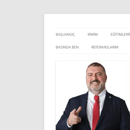
İçeriğe
atla
Pazarlama Danışmanı, Eğitmen ve Akademisye
Zeki Yüksekbilgili
BAŞLANGIÇ
KIMIM
EĞITIMLER
YÖNETSEL 
BASINDA BEN
REFERANSLARIM
KIŞISEL GE
INDOOR V