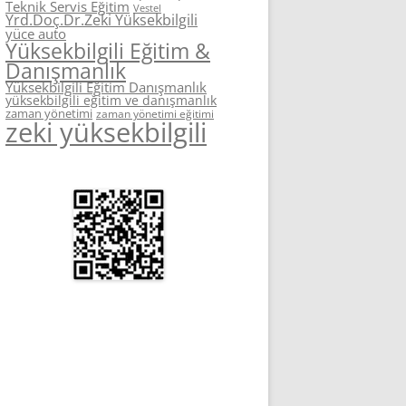
Teknik Servis Eğitim
Vestel
Yrd.Doç.Dr.Zeki Yüksekbilgili
yüce auto
Yüksekbilgili Eğitim &
Danışmanlık
Yüksekbilgili Eğitim Danışmanlık
yüksekbilgili eğitim ve danışmanlık
zaman yönetimi
zaman yönetimi eğitimi
zeki yüksekbilgili