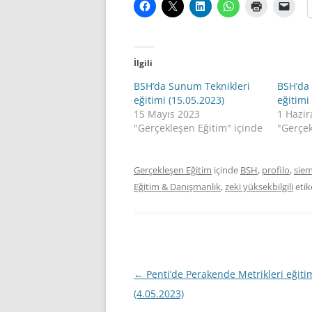
İlgili
BSH’da Sunum Teknikleri
BSH’da
eğitimi (15.05.2023)
eğitimi
15 Mayıs 2023
1 Hazi
"Gerçekleşen Eğitim" içinde
"Gerçek
Gerçekleşen Eğitim
içinde
BSH
,
profilo
,
sie
Eğitim & Danışmanlık
,
zeki yüksekbilgili
etik
Yazı
←
Penti’de Perakende Metrikleri eğiti
dolaşımı
(4.05.2023)