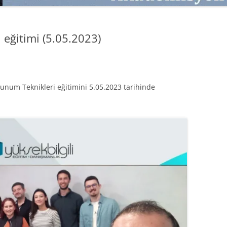
SATMAK
TEB KOBI TV
TÜKETICI DAVRANIŞLARI
SATIŞ – PAZARLAMA ÖYKÜLERI
eğitimi (5.05.2023)
INTERDISCIPLINARY REFLECTIONS
OF DIGITAL TRANSFORMATION
PERAKENDE METRIKLERI
Sunum Teknikleri eğitimini 5.05.2023 tarihinde
HIZLI MODA TÜKETICILERININ
MAĞAZA ATMOSFERINE
VERDIKLERI ÖNEM
PAZARLAMADA YENI USTALIK
PAZARLAMA TEMELLERI
PAZARLAMA MUCIZE DEĞILDIR
PAZARLAMA CANAVARI