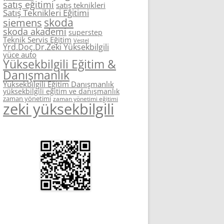
satış eğitimi
satış teknikleri
Satış Teknikleri Eğitimi
skoda
siemens
skoda akademi
superstep
Teknik Servis Eğitim
Vestel
Yrd.Doç.Dr.Zeki Yüksekbilgili
yüce auto
Yüksekbilgili Eğitim &
Danışmanlık
Yüksekbilgili Eğitim Danışmanlık
yüksekbilgili eğitim ve danışmanlık
zaman yönetimi
zaman yönetimi eğitimi
zeki yüksekbilgili