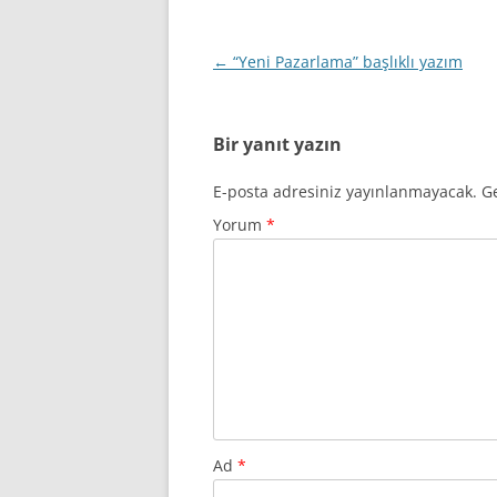
Yazı
←
“Yeni Pazarlama” başlıklı yazım
dolaşımı
Bir yanıt yazın
E-posta adresiniz yayınlanmayacak.
Ge
Yorum
*
Ad
*