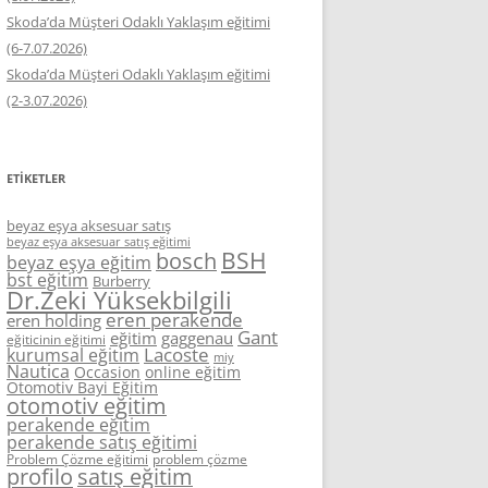
Skoda’da Müşteri Odaklı Yaklaşım eğitimi
(6-7.07.2026)
Skoda’da Müşteri Odaklı Yaklaşım eğitimi
(2-3.07.2026)
ETIKETLER
beyaz eşya aksesuar satış
beyaz eşya aksesuar satış eğitimi
BSH
bosch
beyaz eşya eğitim
bst eğitim
Burberry
Dr.Zeki Yüksekbilgili
eren perakende
eren holding
Gant
eğitim
gaggenau
eğiticinin eğitimi
Lacoste
kurumsal eğitim
miy
Nautica
Occasion
online eğitim
Otomotiv Bayi Eğitim
otomotiv eğitim
perakende eğitim
perakende satış eğitimi
Problem Çözme eğitimi
problem çözme
profilo
satış eğitim