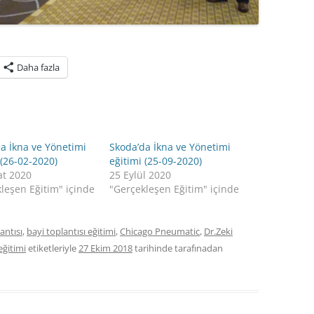
Daha fazla
a İkna ve Yönetimi
Skoda’da İkna ve Yönetimi
 (26-02-2020)
eğitimi (25-09-2020)
at 2020
25 Eylül 2020
leşen Eğitim" içinde
"Gerçekleşen Eğitim" içinde
antısı
,
bayi toplantısı eğitimi
,
Chicago Pneumatic
,
Dr.Zeki
eğitimi
etiketleriyle
27 Ekim 2018
tarihinde
tarafınadan