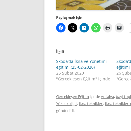
Paylaşmak için:
İlgili
Skoda’da İkna ve Yönetimi
Skoda’d
eğitimi (25-02-2020)
eğitimi
25 Şubat 2020
26 Şub
"Gerçekleşen Eğitim" içinde
"Gerçek
Gerçekleşen Eğitim
içinde
Antalya
,
bayi topl
Yüksekbilgili
,
ikna teknikleri
,
ikna teknikleri 
gönderildi.