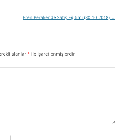
Eren Perakende Satış Eğitimi (30-10-2018)
→
rekli alanlar
*
ile işaretlenmişlerdir