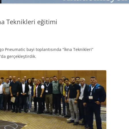
SATMAK
TEB KOBI TV
TÜKETICI DAVRANIŞLARI
SATIŞ – PAZARLAMA ÖYKÜLERI
a Teknikleri eğitimi
INTERDISCIPLINARY REFLECTIONS
OF DIGITAL TRANSFORMATION
PERAKENDE METRIKLERI
go Pneumatic bayi toplantısında “İkna Teknikleri”
HIZLI MODA TÜKETICILERININ
’da gerçekleştirdik.
MAĞAZA ATMOSFERINE
VERDIKLERI ÖNEM
PAZARLAMADA YENI USTALIK
PAZARLAMA TEMELLERI
PAZARLAMA MUCIZE DEĞILDIR
PAZARLAMA CANAVARI