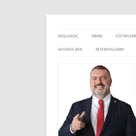
İçeriğe
atla
Pazarlama Danışmanı, Eğitmen ve Akademisye
Zeki Yüksekbilgili
BAŞLANGIÇ
KIMIM
EĞITIMLER
YÖNETSEL 
BASINDA BEN
REFERANSLARIM
KIŞISEL GE
INDOOR V