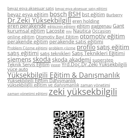
beyaz eşya aksesuar satış
beyaz eşya aksesuar satış eğitimi
BSH
bosch
beyaz eşya eğitim
bst eğitim
Burberry
Dr.Zeki Yüksekbilgili
eren holding
eren perakende
Gant
eğitim
gaggenau
eğiticinin eğitimi
Lacoste
kurumsal eğitim
Nautica
Occasion
miy
otomotiv eğitim
online eğitim
Otomotiv Bayi Eğitim
perakende eğitim
perakende satış eğitimi
profilo
satış eğitim
Problem Çözme eğitimi
problem çözme
satış eğitimi
Satış Teknikleri Eğitimi
satış teknikleri
skoda
siemens
skoda akademi
superstep
Yrd.Doç.Dr.Zeki Yüksekbilgili
Teknik Servis Eğitim
Vestel
yüce auto
Yüksekbilgili Eğitim & Danışmanlık
Yüksekbilgili Eğitim Danışmanlık
yüksekbilgili eğitim ve danışmanlık
zaman yönetimi
zeki yüksekbilgili
zaman yönetimi eğitimi