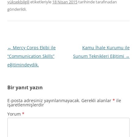
yüksekbilgili
etiketleriyle
18 Nisan 2015
tarihinde
tarafınadan
gönderildi.
Yazı
←
Mercy Corps Ekibi ile
Kamu İhale Kurumu ile
dolaşımı
“Communication Skills”
Sunum Teknikleri Eğitimi
→
eğitimindeydik.
Bir yanıt yazın
E-posta adresiniz yayınlanmayacak.
Gerekli alanlar
*
ile
işaretlenmişlerdir
Yorum
*