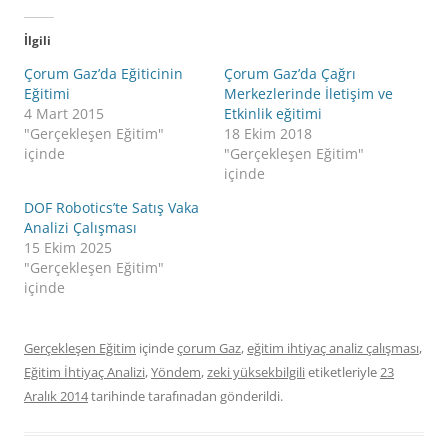
İlgili
Çorum Gaz’da Eğiticinin
Çorum Gaz’da Çağrı
Eğitimi
Merkezlerinde İletişim ve
4 Mart 2015
Etkinlik eğitimi
"Gerçekleşen Eğitim"
18 Ekim 2018
içinde
"Gerçekleşen Eğitim"
içinde
DOF Robotics’te Satış Vaka
Analizi Çalışması
15 Ekim 2025
"Gerçekleşen Eğitim"
içinde
Gerçekleşen Eğitim
içinde
çorum Gaz
,
eğitim ihtiyaç analiz çalışması
,
Eğitim İhtiyaç Analizi
,
Yöndem
,
zeki yüksekbilgili
etiketleriyle
23
Aralık 2014
tarihinde
tarafınadan gönderildi.