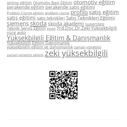
otomotiv eğitim
online eğitim
Otomotiv Bayi Eğitim
perakende eğitim
perakende satış eğitimi
profilo
satış eğitim
Problem Çözme eğitimi
problem çözme
satış eğitimi
Satış Teknikleri Eğitimi
satış teknikleri
skoda
siemens
skoda akademi
superstep
Yrd.Doç.Dr.Zeki Yüksekbilgili
Teknik Servis Eğitim
Vestel
yüce auto
Yüksekbilgili Eğitim & Danışmanlık
Yüksekbilgili Eğitim Danışmanlık
yüksekbilgili eğitim ve danışmanlık
zaman yönetimi
zeki yüksekbilgili
zaman yönetimi eğitimi