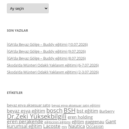
Arşivler
SON YAZILAR
İGA’da Beyaz Gölge – Buddy eğitimi (10.07.2026)
İGA’da Beyaz Gölge – Buddy eğitimi (9.07.2026)
İGA’da Beyaz Gölge – Buddy eğitimi (8.07.2026)
Skoda’da Müşteri Odaklı Yaklaşım eğitimi (6-7.07.2026)
Skoda’da Müşteri Odaklı Yaklaşım eğitimi (2-3.07.2026)
ETIKETLER
beyaz eşya aksesuar satış
beyaz eşya aksesuar satış eğitimi
BSH
bosch
beyaz eşya eğitim
bst eğitim
Burberry
Dr.Zeki Yüksekbilgili
eren holding
eren perakende
Gant
eğitim
gaggenau
eğiticinin eğitimi
Lacoste
kurumsal eğitim
Nautica
Occasion
miy