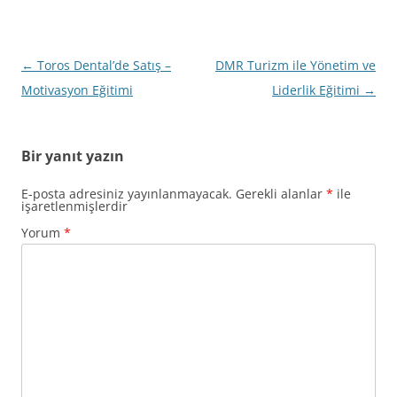
Yazı
←
Toros Dental’de Satış –
DMR Turizm ile Yönetim ve
dolaşımı
Motivasyon Eğitimi
Liderlik Eğitimi
→
Bir yanıt yazın
E-posta adresiniz yayınlanmayacak.
Gerekli alanlar
*
ile
işaretlenmişlerdir
Yorum
*