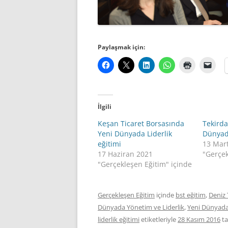
Paylaşmak için:
İlgili
Keşan Ticaret Borsasında
Tekirda
Yeni Dünyada Liderlik
Dünyada
eğitimi
13 Mar
17 Haziran 2021
"Gerçek
"Gerçekleşen Eğitim" içinde
Gerçekleşen Eğitim
içinde
bst eğitim
,
Deniz 
Dünyada Yönetim ve Liderlik
,
Yeni Dünyada 
liderlik eğitimi
etiketleriyle
28 Kasım 2016
ta