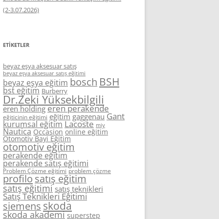
(2-3.07.2026)
ETIKETLER
beyaz eşya aksesuar satış
beyaz eşya aksesuar satış eğitimi
BSH
bosch
beyaz eşya eğitim
bst eğitim
Burberry
Dr.Zeki Yüksekbilgili
eren perakende
eren holding
Gant
eğitim
gaggenau
eğiticinin eğitimi
Lacoste
kurumsal eğitim
miy
Nautica
Occasion
online eğitim
Otomotiv Bayi Eğitim
otomotiv eğitim
perakende eğitim
perakende satış eğitimi
Problem Çözme eğitimi
problem çözme
profilo
satış eğitim
satış eğitimi
satış teknikleri
Satış Teknikleri Eğitimi
skoda
siemens
skoda akademi
superstep