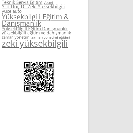
Teknik Servis Eğitim
Vestel
Yrd.Doç.Dr.Zeki Yüksekbilgili
yüce auto
Yüksekbilgili Eğitim &
Danışmanlık
Yüksekbilgili Eğitim Danışmanlık
yüksekbilgili eğitim ve danışmanlık
zaman yönetimi
zaman yönetimi eğitimi
zeki yüksekbilgili