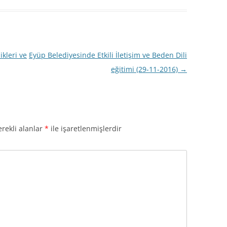
kleri ve
Eyüp Belediyesinde Etkili İletişim ve Beden Dili
eğitimi (29-11-2016)
→
rekli alanlar
*
ile işaretlenmişlerdir