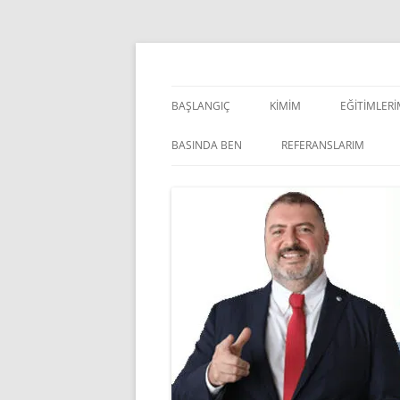
İçeriğe
atla
Pazarlama Danışmanı, Eğitmen ve Akademisye
Zeki Yüksekbilgili
BAŞLANGIÇ
KIMIM
EĞITIMLER
YÖNETSEL 
BASINDA BEN
REFERANSLARIM
KIŞISEL GE
INDOOR V