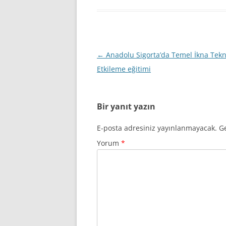
Yazı
←
Anadolu Sigorta’da Temel İkna Tekni
dolaşımı
Etkileme eğitimi
Bir yanıt yazın
E-posta adresiniz yayınlanmayacak.
Ge
Yorum
*