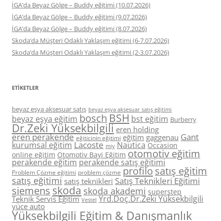
İGA’da Beyaz Gölge – Buddy eğitimi (10.07.2026)
İGA’da Beyaz Gölge – Buddy eğitimi (9.07.2026)
İGA’da Beyaz Gölge – Buddy eğitimi (8.07.2026)
Skoda’da Müşteri Odaklı Yaklaşım eğitimi (6-7.07.2026)
Skoda’da Müşteri Odaklı Yaklaşım eğitimi (2-3.07.2026)
ETIKETLER
beyaz eşya aksesuar satış
beyaz eşya aksesuar satış eğitimi
BSH
bosch
beyaz eşya eğitim
bst eğitim
Burberry
Dr.Zeki Yüksekbilgili
eren holding
eren perakende
Gant
eğitim
gaggenau
eğiticinin eğitimi
Lacoste
kurumsal eğitim
Nautica
Occasion
miy
otomotiv eğitim
online eğitim
Otomotiv Bayi Eğitim
perakende eğitim
perakende satış eğitimi
profilo
satış eğitim
Problem Çözme eğitimi
problem çözme
satış eğitimi
Satış Teknikleri Eğitimi
satış teknikleri
skoda
siemens
skoda akademi
superstep
Yrd.Doç.Dr.Zeki Yüksekbilgili
Teknik Servis Eğitim
Vestel
yüce auto
Yüksekbilgili Eğitim & Danışmanlık