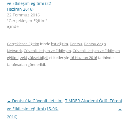
ve Etkileşim eğitimi (22
Haziran 2016)
22 Temmuz 2016
"Gerçekleşen Eğitim"
içinde
Gerçekleşen Eğitim
içinde
bst eğitim
,
Dentsu
,
Dentsu Aegis
Network
,
Güvenli İletişim ve Etkileşim
,
Güvenli İletişim ve Etkileşim
eğitimi
,
zeki yüksekbilgili
etiketleriyle
16 Haziran 2016
tarihinde
tarafınadan gönderildi.
Yazı
←
Dentsu’da Güvenli İletişim
TİMDER Akademi Ödül Töreni
dolaşımı
ve Etkileşim eğitimi (15-06-
→
2016)