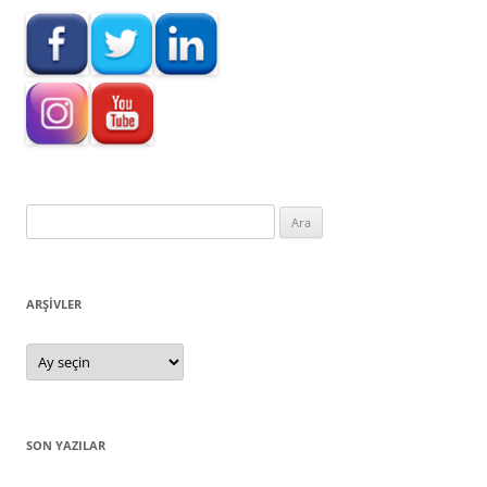
Arama:
ARŞIVLER
Arşivler
SON YAZILAR