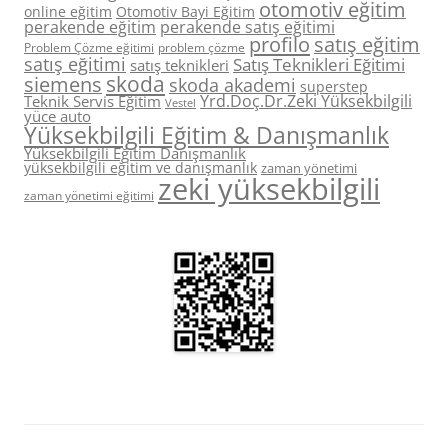
otomotiv eğitim
online eğitim
Otomotiv Bayi Eğitim
perakende eğitim
perakende satış eğitimi
profilo
satış eğitim
Problem Çözme eğitimi
problem çözme
satış eğitimi
Satış Teknikleri Eğitimi
satış teknikleri
skoda
siemens
skoda akademi
superstep
Yrd.Doç.Dr.Zeki Yüksekbilgili
Teknik Servis Eğitim
Vestel
yüce auto
Yüksekbilgili Eğitim & Danışmanlık
Yüksekbilgili Eğitim Danışmanlık
yüksekbilgili eğitim ve danışmanlık
zaman yönetimi
zeki yüksekbilgili
zaman yönetimi eğitimi