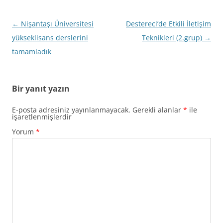
Yazı
←
Nişantaşı Üniversitesi
Destereci’de Etkili İletişim
dolaşımı
yükseklisans derslerini
Teknikleri (2.grup)
→
tamamladık
Bir yanıt yazın
E-posta adresiniz yayınlanmayacak.
Gerekli alanlar
*
ile
işaretlenmişlerdir
Yorum
*