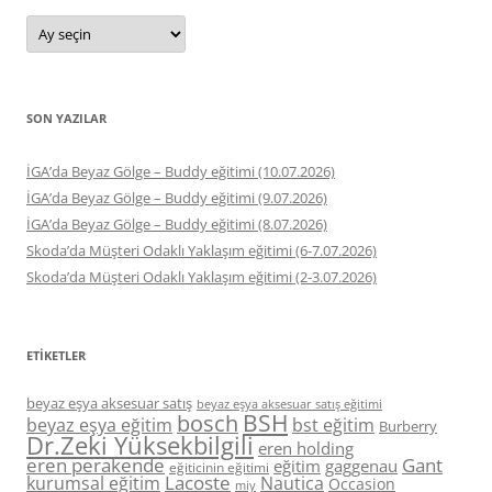
Arşivler
SON YAZILAR
İGA’da Beyaz Gölge – Buddy eğitimi (10.07.2026)
İGA’da Beyaz Gölge – Buddy eğitimi (9.07.2026)
İGA’da Beyaz Gölge – Buddy eğitimi (8.07.2026)
Skoda’da Müşteri Odaklı Yaklaşım eğitimi (6-7.07.2026)
Skoda’da Müşteri Odaklı Yaklaşım eğitimi (2-3.07.2026)
ETIKETLER
beyaz eşya aksesuar satış
beyaz eşya aksesuar satış eğitimi
BSH
bosch
beyaz eşya eğitim
bst eğitim
Burberry
Dr.Zeki Yüksekbilgili
eren holding
eren perakende
Gant
eğitim
gaggenau
eğiticinin eğitimi
Lacoste
kurumsal eğitim
Nautica
Occasion
miy