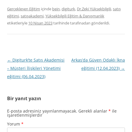
Gerçekleşen Eğitim
içinde
bein
,
digiturk
,
Dr.Zeki Yüksekbilgili
,
satış
eğitimi
,
satışakademi
,
Yüksekbilgili Eğitim & Danışmanlık
etiketleriyle
10 Nisan 2023
tarihinde
tarafınadan gönderildi.
Yazı
←
Digiturk’te Satış Akademisi
Arkas’da Güven Odaklı İkna
dolaşımı
– Müşteri İlişkileri Yönetimi
eğitimi (12.04.2023)
→
eğitimi (06.04.2023)
Bir yanıt yazın
E-posta adresiniz yayınlanmayacak.
Gerekli alanlar
*
ile
işaretlenmişlerdir
Yorum
*