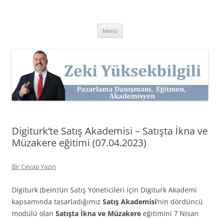
İçeriğe
atla
Zeki Yüksekbilgili
Pazarlama Danışmanı, Eğitmen ve Akademisyen Zeki Yüksekbilgili'nin
Kişisel Web Sitesi.
Menü
Digiturk’te Satış Akademisi – Satışta İkna ve
Müzakere eğitimi (07.04.2023)
Bir Cevap Yazın
Digiturk (bein)’ün Satış Yöneticileri için Digiturk Akademi
kapsamında tasarladığımız
Satış Akademisi
‘nin dördüncü
modülü olan
Satışta İkna ve Müzakere
eğitimini 7 Nisan