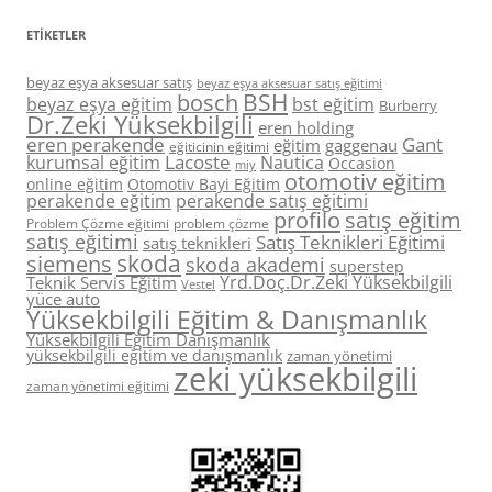
ETIKETLER
beyaz eşya aksesuar satış
beyaz eşya aksesuar satış eğitimi
BSH
bosch
beyaz eşya eğitim
bst eğitim
Burberry
Dr.Zeki Yüksekbilgili
eren holding
eren perakende
Gant
eğitim
gaggenau
eğiticinin eğitimi
Lacoste
kurumsal eğitim
Nautica
Occasion
miy
otomotiv eğitim
online eğitim
Otomotiv Bayi Eğitim
perakende eğitim
perakende satış eğitimi
profilo
satış eğitim
Problem Çözme eğitimi
problem çözme
satış eğitimi
Satış Teknikleri Eğitimi
satış teknikleri
skoda
siemens
skoda akademi
superstep
Yrd.Doç.Dr.Zeki Yüksekbilgili
Teknik Servis Eğitim
Vestel
yüce auto
Yüksekbilgili Eğitim & Danışmanlık
Yüksekbilgili Eğitim Danışmanlık
yüksekbilgili eğitim ve danışmanlık
zaman yönetimi
zeki yüksekbilgili
zaman yönetimi eğitimi