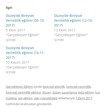
İlgili
Düzey’de Bireysel
Düzey’de Bireysel
Verimlilik eğitimi (05-10-
Verimlilik eğitimi (12-10-
2017)
2017)
5 Ekim 2017
12 Ekim 2017
"Gerçekleşen Eğitim"
"Gerçekleşen Eğitim"
içinde
içinde
Düzey’de Bireysel
Verimlilik eğitimi (10-11-
2017)
10 Kasım 2017
"Gerçekleşen Eğitim"
içinde
Gerçekleşen Eğitim
içinde
bireysel etkinlik
,
bireysel verimlilik
,
bireysel verimlilik eğitimi
,
düzey
,
düzey pazarlama
,
gıda eğitim
,
koç
holding
,
spt eğitim
,
zeki yüksekbilgili
etiketleriyle
7 Ekim 2017
tarihinde
tarafınadan gönderildi.