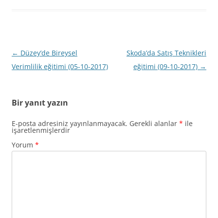
Yazı
←
Düzey’de Bireysel
Skoda’da Satış Teknikleri
dolaşımı
Verimlilik eğitimi (05-10-2017)
eğitimi (09-10-2017)
→
Bir yanıt yazın
E-posta adresiniz yayınlanmayacak.
Gerekli alanlar
*
ile
işaretlenmişlerdir
Yorum
*