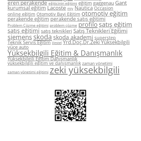
eren perakende
Gant
eğitim
gaggenau
eğiticinin eğitimi
Lacoste
kurumsal eğitim
Nautica
Occasion
miy
otomotiv eğitim
online eğitim
Otomotiv Bayi Eğitim
perakende eğitim
perakende satış eğitimi
profilo
satış eğitim
Problem Çözme eğitimi
problem çözme
satış eğitimi
Satış Teknikleri Eğitimi
satış teknikleri
skoda
siemens
skoda akademi
superstep
Yrd.Doç.Dr.Zeki Yüksekbilgili
Teknik Servis Eğitim
Vestel
yüce auto
Yüksekbilgili Eğitim & Danışmanlık
Yüksekbilgili Eğitim Danışmanlık
yüksekbilgili eğitim ve danışmanlık
zaman yönetimi
zeki yüksekbilgili
zaman yönetimi eğitimi