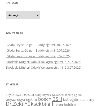
ARŞIVLER
Arşivler
SON YAZILAR
İGA’da Beyaz Gölge – Buddy eğitimi (10.07.2026)
İGA’da Beyaz Gölge – Buddy eğitimi (9.07.2026)
İGA’da Beyaz Gölge – Buddy eğitimi (8.07.2026)
Skoda’da Müşteri Odaklı Yaklaşım eğitimi (6-7.07.2026)
Skoda’da Müşteri Odaklı Yaklaşım eğitimi (2-3.07.2026)
ETIKETLER
beyaz eşya aksesuar satış
beyaz eşya aksesuar satış eğitimi
BSH
bosch
beyaz eşya eğitim
bst eğitim
Burberry
Dr.Zeki Yüksekbilgili
eren holding