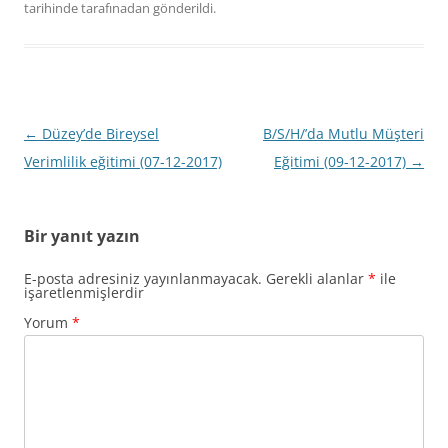
tarihinde
tarafınadan gönderildi.
Yazı
←
Düzey’de Bireysel
B/S/H/’da Mutlu Müşteri
dolaşımı
Verimlilik eğitimi (07-12-2017)
Eğitimi (09-12-2017)
→
Bir yanıt yazın
E-posta adresiniz yayınlanmayacak.
Gerekli alanlar
*
ile
işaretlenmişlerdir
Yorum
*