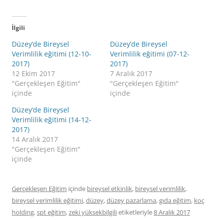
İlgili
Düzey’de Bireysel
Düzey’de Bireysel
Verimlilik eğitimi (12-10-
Verimlilik eğitimi (07-12-
2017)
2017)
12 Ekim 2017
7 Aralık 2017
"Gerçekleşen Eğitim"
"Gerçekleşen Eğitim"
içinde
içinde
Düzey’de Bireysel
Verimlilik eğitimi (14-12-
2017)
14 Aralık 2017
"Gerçekleşen Eğitim"
içinde
Gerçekleşen Eğitim
içinde
bireysel etkinlik
,
bireysel verimlilik
,
bireysel verimlilik eğitimi
,
düzey
,
düzey pazarlama
,
gıda eğitim
,
koç
holding
,
spt eğitim
,
zeki yüksekbilgili
etiketleriyle
8 Aralık 2017