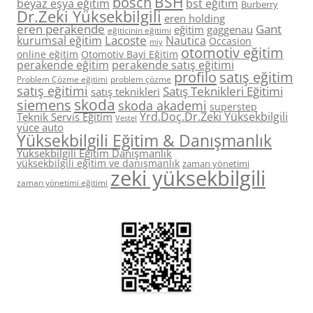
BSH
bosch
beyaz eşya eğitim
bst eğitim
Burberry
Dr.Zeki Yüksekbilgili
eren holding
eren perakende
Gant
eğitim
gaggenau
eğiticinin eğitimi
Lacoste
kurumsal eğitim
Nautica
Occasion
miy
otomotiv eğitim
online eğitim
Otomotiv Bayi Eğitim
perakende eğitim
perakende satış eğitimi
profilo
satış eğitim
Problem Çözme eğitimi
problem çözme
satış eğitimi
Satış Teknikleri Eğitimi
satış teknikleri
skoda
siemens
skoda akademi
superstep
Yrd.Doç.Dr.Zeki Yüksekbilgili
Teknik Servis Eğitim
Vestel
yüce auto
Yüksekbilgili Eğitim & Danışmanlık
Yüksekbilgili Eğitim Danışmanlık
yüksekbilgili eğitim ve danışmanlık
zaman yönetimi
zeki yüksekbilgili
zaman yönetimi eğitimi