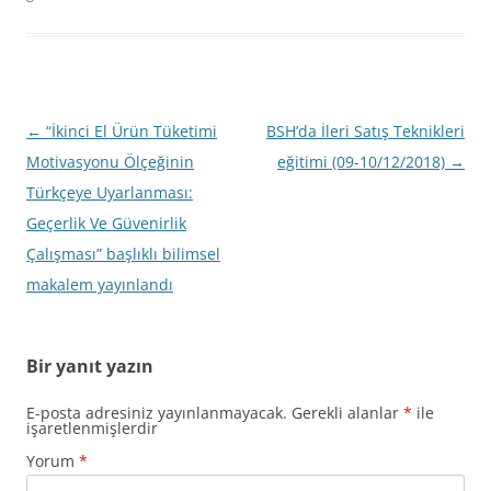
Yazı
←
“İkinci El Ürün Tüketimi
BSH’da İleri Satış Teknikleri
dolaşımı
Motivasyonu Ölçeğinin
eğitimi (09-10/12/2018)
→
Türkçeye Uyarlanması:
Geçerlik Ve Güvenirlik
Çalışması” başlıklı bilimsel
makalem yayınlandı
Bir yanıt yazın
E-posta adresiniz yayınlanmayacak.
Gerekli alanlar
*
ile
işaretlenmişlerdir
Yorum
*