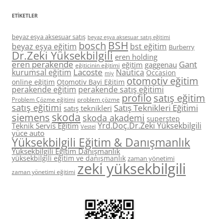
ETIKETLER
beyaz eşya aksesuar satış
beyaz eşya aksesuar satış eğitimi
BSH
bosch
beyaz eşya eğitim
bst eğitim
Burberry
Dr.Zeki Yüksekbilgili
eren holding
eren perakende
Gant
eğitim
gaggenau
eğiticinin eğitimi
Lacoste
kurumsal eğitim
Nautica
Occasion
miy
otomotiv eğitim
online eğitim
Otomotiv Bayi Eğitim
perakende eğitim
perakende satış eğitimi
profilo
satış eğitim
Problem Çözme eğitimi
problem çözme
satış eğitimi
Satış Teknikleri Eğitimi
satış teknikleri
skoda
siemens
skoda akademi
superstep
Yrd.Doç.Dr.Zeki Yüksekbilgili
Teknik Servis Eğitim
Vestel
yüce auto
Yüksekbilgili Eğitim & Danışmanlık
Yüksekbilgili Eğitim Danışmanlık
yüksekbilgili eğitim ve danışmanlık
zaman yönetimi
zeki yüksekbilgili
zaman yönetimi eğitimi