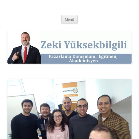
İçeriğe
atla
Zeki Yüksekbilgili
Pazarlama Danışmanı, Eğitmen ve Akademisyen Zeki Yüksekbilgili'nin
Kişisel Web Sitesi.
Menü